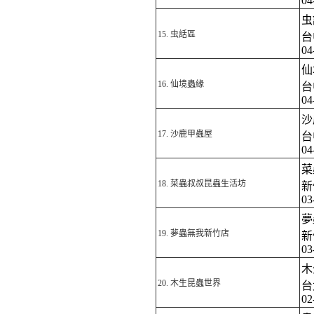
04
虫
15.
虫話區
台
04
仙
16.
仙境蟲緣
台
04
沙
17.
沙鹿甲蟲屋
台
04
菜
18.
菜蟲叔叔昆蟲生活坊
新
03
夢
19.
夢蟲無我新竹店
新
03
木
20.
木生昆蟲世界
台
02