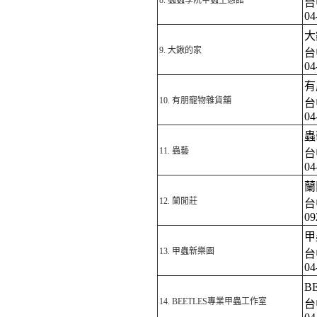
8.
蟲蟲學院甲蟲生態館
台
04
大
9.
大鍬的家
台
04
有
10.
有朋寵物雜貨舖
台
04
蟲
11.
蟲藝
台
04
蘭
12.
蘭閒莊
台
09
甲
13.
甲蟲新樂園
台
04
B
14.
BEETLES專業甲蟲工作室
台