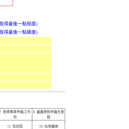
取得最後一點經度)
取得最後一點緯度)
7.
泰德專業甲蟲工作
8.
蟲蟲學院甲蟲生態
坊
館
15.
虫話區
16.
仙境蟲緣