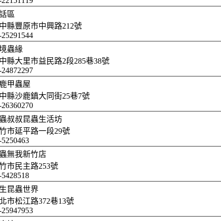
-22151119
話區
中縣豐原市中興路212號
-25291544
境蟲緣
中縣大里市益民路2段285巷38號
-24872297
鹿甲蟲屋
中縣沙鹿鎮大同街25巷7號
-26360270
蟲叔叔昆蟲生活坊
竹市延平路一段29號
-5250463
蟲無我新竹店
竹市民主路253號
-5428518
生昆蟲世界
北市松江路372巷13號
-25947953