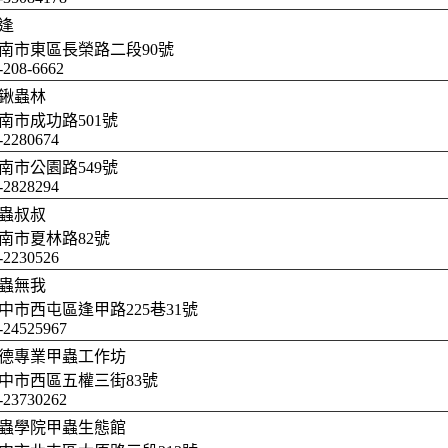
逢
南市東區長榮路二段90號
-208-6662
鍬蟲林
南市成功路501號
-2280674
南市公園路549號
-2828294
蟲叔叔
南市夏林路82號
-2230526
蟲無我
中市西屯區逢甲路225巷31號
-24525967
德專業甲蟲工作坊
中市西區五權三街83號
-23730262
蟲學院甲蟲生態館