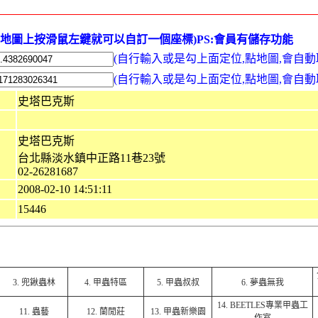
在地圖上按滑鼠左鍵就可以自訂一個座標)PS:會員有儲存功能
(自行輸入或是勾上面定位,點地圖,會自動
(自行輸入或是勾上面定位,點地圖,會自動
史塔巴克斯
史塔巴克斯
台北縣淡水鎮中正路11巷23號
02-26281687
2008-02-10 14:51:11
15446
3.
兜鍬蟲林
4.
甲蟲特區
5.
甲蟲叔叔
6.
夢蟲無我
14.
BEETLES專業甲蟲工
11.
蟲藝
12.
蘭閒莊
13.
甲蟲新樂園