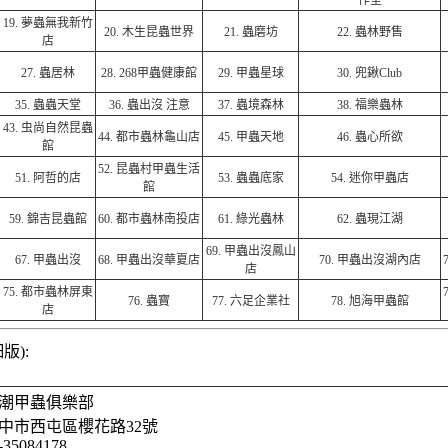
作室
19.
夢蟲無我新竹
20.
木生昆蟲世界
21.
蟲磨坊
22.
蟲林野售
店
27.
蟲居林
28.
268甲蟲健康館
29.
甲蟲星球
30.
兜鍬Club
35.
蟲蟲天堂
36.
蟲出沒 注意
37.
蟲境森林
38.
福樂蟲林
43.
虫尚自然昆蟲
44.
都市蟲林龜山店
45.
甲蟲天地
46.
蟲心所欲
館
52.
昆蟲村甲蟲生活
51.
阿哲的店
53.
蟲蟲底家
54.
迷你甲蟲店
館
59.
錦吉昆蟲館
60.
都市蟲林南投店
61.
綠光蟲林
62.
蟲現江湖
69.
甲蟲出沒鳳山
67.
甲蟲出沒
68.
甲蟲出沒華夏店
70.
甲蟲出沒湖內店
店
75.
都市蟲林屏東
76.
蟲寶
77.
六足企業社
78.
旭海甲蟲館
店
版):
潮甲蟲俱樂部
中市西屯區櫻花路32號
-35084178