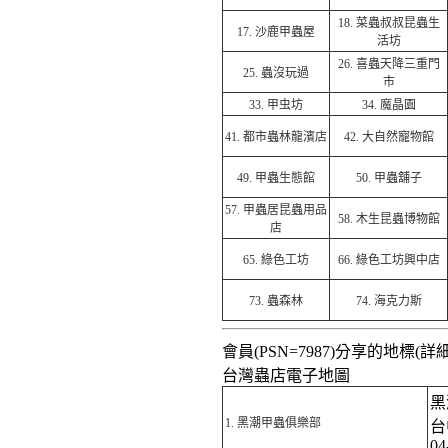
18.
菜蟲叔叔昆蟲生
17.
沙鹿甲蟲屋
活坊
26.
喜蟲天降三重門
25.
蟲沒玩過
市
33.
甲虫坊
34.
魔晶園
41.
都市蟲林龍濱店
42.
大自然寵物館
49.
甲蟲生態館
50.
甲蟲舖子
57.
甲蟲居昆蟲用品
58.
木生昆蟲博物館
店
65.
綠色工坊
66.
綠色工坊興中店
73.
蟲森林
74.
海克力斯
會員(PSN=7987)分享的地標(詳細
台灣蟲店電子地圖
黑
1.
黑潮甲蟲俱樂部
台
04