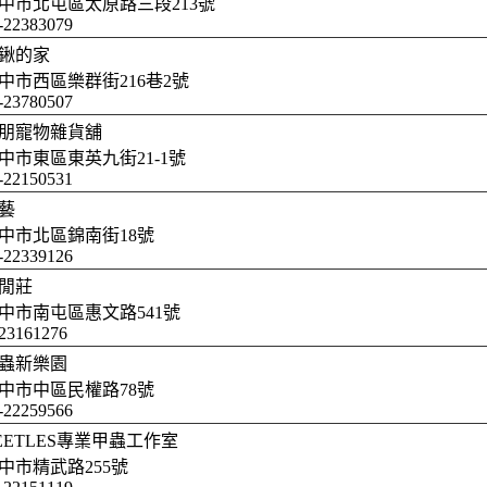
中市北屯區太原路三段213號
-22383079
鍬的家
中市西區樂群街216巷2號
-23780507
朋寵物雜貨舖
中市東區東英九街21-1號
-22150531
藝
中市北區錦南街18號
-22339126
閒莊
中市南屯區惠文路541號
23161276
蟲新樂園
中市中區民權路78號
-22259566
EETLES專業甲蟲工作室
中市精武路255號