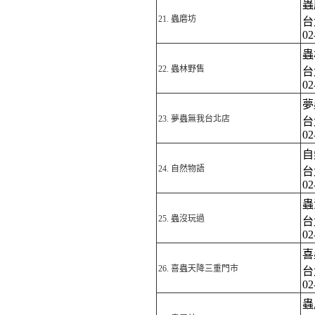
蟲
21.
蟲磨坊
台
02
蟲
22.
蟲林野售
台
02
夢
23.
夢蟲無我台北店
台
02
自
24.
自然物語
台
02
蟲
25.
蟲沒玩過
台
02
喜
26.
喜蟲天降三重門市
台
0
蟲