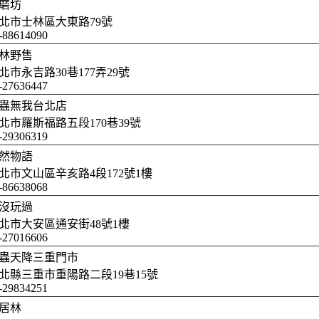
磨坊
北市士林區大東路79號
-88614090
林野售
北市永吉路30巷177弄29號
-27636447
蟲無我台北店
北市羅斯福路五段170巷39號
-29306319
然物語
北市文山區辛亥路4段172號1樓
-86638068
沒玩過
北市大安區通安街48號1樓
-27016606
蟲天降三重門市
北縣三重市重陽路二段19巷15號
2-29834251
居林