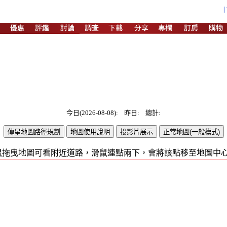
今日(2026-08-08): 昨日: 總計:
鼠拖曳地圖可看附近道路，滑鼠連點兩下，會將該點移至地圖中