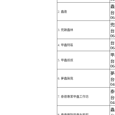
蟲
2.
蟲逢
台
06
兜
3.
兜鍬蟲林
台
06
台
4.
甲蟲特區
06
甲
5.
甲蟲叔叔
台
06
夢
6.
夢蟲無我
台
04
泰
7.
泰德專業甲蟲工作坊
台
04
蟲