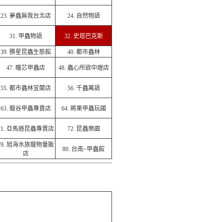
23.
夢蟲無我台北店
24.
自然物語
31.
甲蟲物語
32. 史塔巴克斯
39.
勝星昆蟲生態館
40.
都市蟲林
47.
瞳芯甲蟲店
48.
蟲心所欲中壢店
55.
都市蟲林宜蘭店
56.
千蟲萬語
63.
龍谷甲蟲專賣店
64.
將果甲蟲玩國
71.
亞馬遜昆蟲專賣店
72.
昆蟲樂園
79.
旭海水族寵物量販
80.
台南~甲蟲館
店