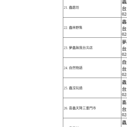
蟲
21.
蟲磨坊
台
02
蟲
22.
蟲林野售
台
02
夢
23.
夢蟲無我台北店
台
02
自
24.
自然物語
台
02
蟲
25.
蟲沒玩過
台
02
喜
26.
喜蟲天降三重門市
台
0
蟲