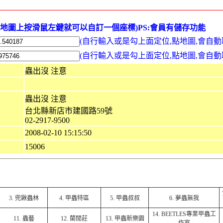
在地圖上按滑鼠左鍵就可以自訂一個座標)PS:會員有儲存功能
(自行輸入或是勾上面定位,點地圖,會自動
(自行輸入或是勾上面定位,點地圖,會自動
蟲出沒 注意
蟲出沒 注意
台北縣新店市建國路59號
02-2917-9500
2008-02-10 15:15:50
15006
3.
兜鍬蟲林
4.
甲蟲特區
5.
甲蟲叔叔
6.
夢蟲無我
14.
BEETLES專業甲蟲工
11.
蟲藝
12.
蘭閒莊
13.
甲蟲新樂園