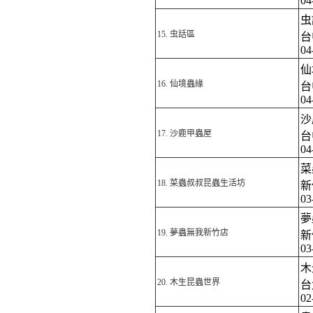
04
虫
15.
虫話區
台
04
仙
16.
仙境蟲緣
台
04
沙
17.
沙鹿甲蟲屋
台
04
菜
18.
菜蟲叔叔昆蟲生活坊
新
03
夢
19.
夢蟲無我新竹店
新
03
木
20.
木生昆蟲世界
台
02