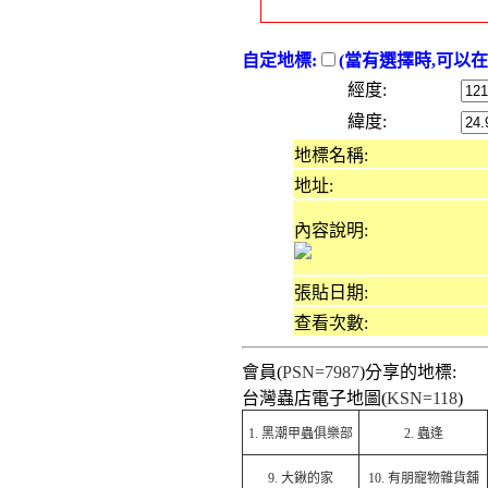
自定地標:
(當有選擇時,可以
經度:
緯度:
地標名稱:
地址:
內容說明:
張貼日期:
查看次數:
會員(
PSN=7987
)分享的地標:
台灣蟲店電子地圖(
KSN=118
)
1.
黑潮甲蟲俱樂部
2.
蟲逢
9.
大鍬的家
10.
有朋寵物雜貨舖