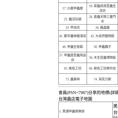
18.
菜蟲叔叔昆蟲生
17.
沙鹿甲蟲屋
活坊
26.
喜蟲天降三重門
25.
蟲沒玩過
市
33.
甲虫坊
34.
魔晶園
41.
都市蟲林龍濱店
42.
大自然寵物館
49.
甲蟲生態館
50.
甲蟲舖子
57.
甲蟲居昆蟲用品
58.
木生昆蟲博物館
店
65.
綠色工坊
66.
綠色工坊興中店
73.
蟲森林
74.
海克力斯
會員(PSN=7987)分享的地標(詳細
台灣蟲店電子地圖
黑
1.
黑潮甲蟲俱樂部
台
04