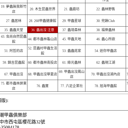
作室
19.
夢蟲無我新竹
20.
木生昆蟲世界
21.
蟲磨坊
22.
蟲林野售
店
27.
蟲居林
28.
268甲蟲健康館
29.
甲蟲星球
30.
兜鍬Club
35.
蟲蟲天堂
36. 蟲出沒 注意
37.
蟲境森林
38.
福樂蟲林
43.
虫尚自然昆蟲
44.
都市蟲林龜山店
45.
甲蟲天地
46.
蟲心所欲
館
52.
昆蟲村甲蟲生活
51.
阿哲的店
53.
蟲蟲底家
54.
迷你甲蟲店
館
59.
錦吉昆蟲館
60.
都市蟲林南投店
61.
綠光蟲林
62.
蟲現江湖
69.
甲蟲出沒鳳山
67.
甲蟲出沒
68.
甲蟲出沒華夏店
70.
甲蟲出沒湖內店
店
75.
都市蟲林屏東
76.
蟲寶
77.
六足企業社
78.
旭海甲蟲館
店
版):
潮甲蟲俱樂部
中市西屯區櫻花路32號
-35084178