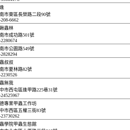
逢
南市東區長榮路二段90號
-208-6662
鍬蟲林
南市成功路501號
-2280674
南市公園路549號
-2828294
蟲叔叔
南市夏林路82號
-2230526
蟲無我
中市西屯區逢甲路225巷31號
-24525967
德專業甲蟲工作坊
中市西區五權三街83號
-23730262
蟲學院甲蟲生態館