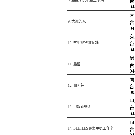
8.
蟲蟲學院甲蟲生態館
台
04
大
9.
大鍬的家
台
04
有
10.
有朋寵物雜貨舖
台
04
蟲
11.
蟲藝
台
04
蘭
12.
蘭閒莊
台
09
甲
13.
甲蟲新樂園
台
04
B
14.
BEETLES專業甲蟲工作室
台