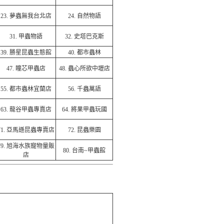
23.
夢蟲無我台北店
24.
自然物語
31.
甲蟲物語
32.
史塔巴克斯
39.
勝星昆蟲生態館
40.
都市蟲林
47.
瞳芯甲蟲店
48.
蟲心所欲中壢店
55.
都市蟲林宜蘭店
56.
千蟲萬語
63.
龍谷甲蟲專賣店
64.
將果甲蟲玩國
71.
亞馬遜昆蟲專賣店
72.
昆蟲樂園
79.
旭海水族寵物量販
80.
台南~甲蟲館
店