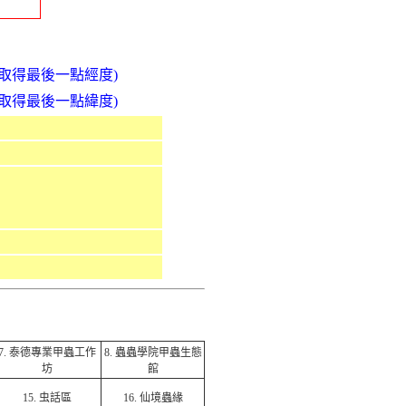
取得最後一點經度)
取得最後一點緯度)
7.
泰德專業甲蟲工作
8.
蟲蟲學院甲蟲生態
坊
館
15.
虫話區
16.
仙境蟲緣