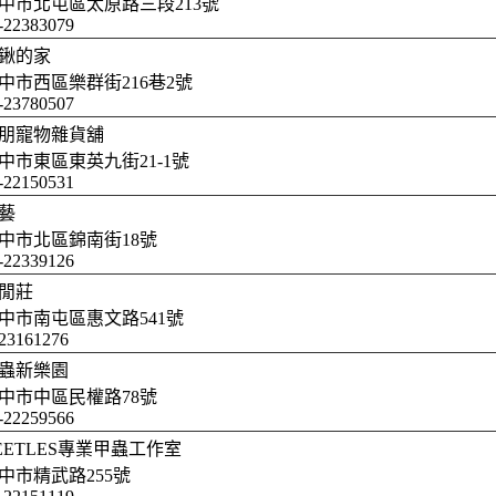
中市北屯區太原路三段213號
-22383079
鍬的家
中市西區樂群街216巷2號
-23780507
朋寵物雜貨舖
中市東區東英九街21-1號
-22150531
藝
中市北區錦南街18號
-22339126
閒莊
中市南屯區惠文路541號
23161276
蟲新樂園
中市中區民權路78號
-22259566
EETLES專業甲蟲工作室
中市精武路255號