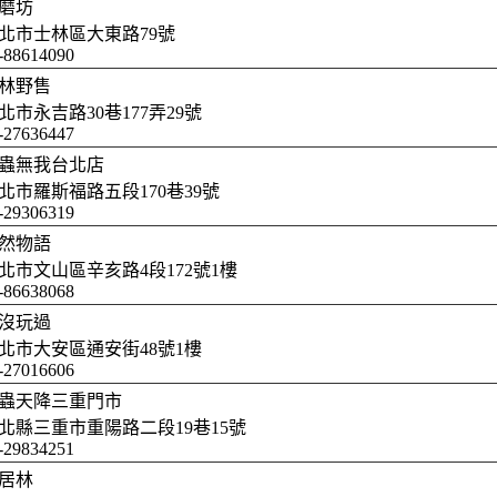
磨坊
北市士林區大東路79號
-88614090
林野售
北市永吉路30巷177弄29號
-27636447
蟲無我台北店
北市羅斯福路五段170巷39號
-29306319
然物語
北市文山區辛亥路4段172號1樓
-86638068
沒玩過
北市大安區通安街48號1樓
-27016606
蟲天降三重門市
北縣三重市重陽路二段19巷15號
2-29834251
居林