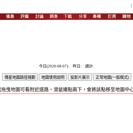
今日(2026-08-07): 昨日: 總計:
鼠拖曳地圖可看附近道路，滑鼠連點兩下，會將該點移至地圖中