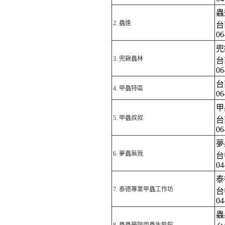
蟲
2.
蟲逢
台
06
兜
3.
兜鍬蟲林
台
06
台
4.
甲蟲特區
06
甲
5.
甲蟲叔叔
台
06
夢
6.
夢蟲無我
台
04
泰
7.
泰德專業甲蟲工作坊
台
04
蟲