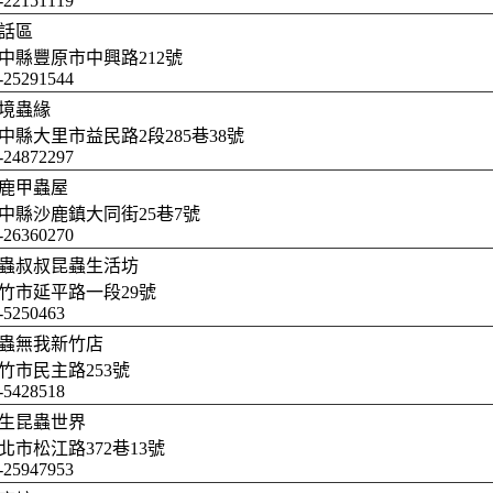
-22151119
話區
中縣豐原市中興路212號
-25291544
境蟲緣
中縣大里市益民路2段285巷38號
-24872297
鹿甲蟲屋
中縣沙鹿鎮大同街25巷7號
-26360270
蟲叔叔昆蟲生活坊
竹市延平路一段29號
-5250463
蟲無我新竹店
竹市民主路253號
-5428518
生昆蟲世界
北市松江路372巷13號
-25947953