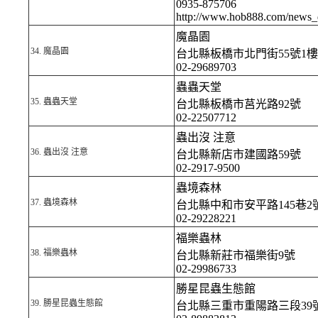
0935-875706
http://www.hob888.com/news_
魔晶園
34.
魔晶園
台北縣板橋市北門街55號1樓
02-29689703
蟲蟲天堂
35.
蟲蟲天堂
台北縣板橋市莒光路92號
02-22507712
蟲出沒 注意
36.
蟲出沒 注意
台北縣新店市建國路59號
02-2917-9500
蟲境森林
37.
蟲境森林
台北縣中和市安平路145巷2
02-29228221
福樂蟲林
38.
福樂蟲林
台北縣新莊市福樂街9號
02-29986733
勝星昆蟲生態館
39.
勝星昆蟲生態館
台北縣三重市重陽路三段39