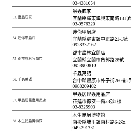
03-4381654
蟲蟲底家
53.
蟲蟲底家
宜蘭縣羅東鎮興東南路131號
03-9576320
迷你甲蟲店
54.
迷你甲蟲店
宜蘭縣羅東鎮中正路21-1號
0928332162
都市蟲林宜蘭店
55.
都市蟲林宜蘭店
宜蘭縣宜蘭市負郭路28號
0958900810
千蟲萬語
56.
千蟲萬語
台中縣豐原市朴子街260巷2弄
0988209402
甲蟲居昆蟲用品店
57.
甲蟲居昆蟲用品店
花蓮市德安一街23號1樓
03-8325903
木生昆蟲博物館
58.
木生昆蟲博物館
南投縣埔里鎮南村路6-2號
049-291331