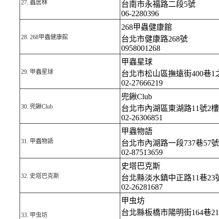
27.
蟲居林
台南市永福路二段5號
06-2280396
268甲蟲健康館
28.
268甲蟲健康館
台北市健康路268號
0958001268
甲蟲星球
29.
甲蟲星球
台北市松山區撫遠街400巷1
02-27666219
兜鍬Club
30.
兜鍬Club
台北市內湖區東湖路11號2樓
02-26306851
甲蟲物語
31.
甲蟲物語
台北市內湖路一段737巷57號
02-87513659
史塔巴克斯
32.
史塔巴克斯
台北縣淡水鎮中正路11巷23
02-26281687
甲虫坊
台北縣板橋市陽明街164巷21
33.
甲虫坊