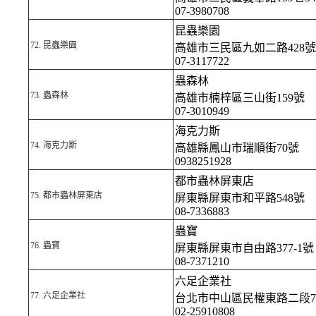
07-3980708
昆蟲樂園
72.
昆蟲樂園
高雄市三民區九如二路428號
07-3117722
蟲森林
73.
蟲森林
高雄市楠梓區三山街159號
07-3010949
海克力斯
74.
海克力斯
高雄縣鳳山市瑞順街70號
0938251928
都市蟲林屏東店
75.
都市蟲林屏東店
屏東縣屏東市和平路548號
08-7336883
蟲寶
76.
蟲寶
屏東縣屏東市自由路377-1號
08-7371210
六足企業社
77.
六足企業社
台北市中山區民權東路二段7
02-25910808