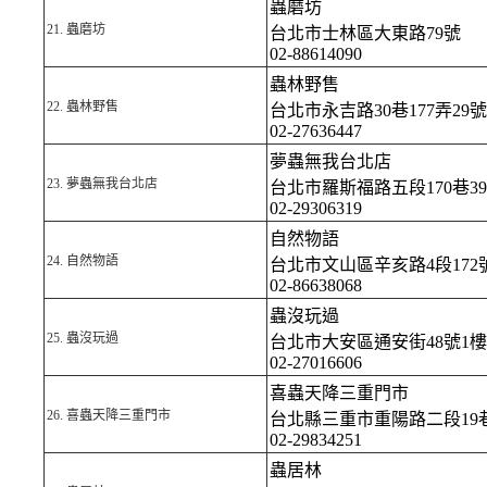
蟲磨坊
21.
蟲磨坊
台北市士林區大東路79號
02-88614090
蟲林野售
22.
蟲林野售
台北市永吉路30巷177弄29號
02-27636447
夢蟲無我台北店
23.
夢蟲無我台北店
台北市羅斯福路五段170巷3
02-29306319
自然物語
24.
自然物語
台北市文山區辛亥路4段172
02-86638068
蟲沒玩過
25.
蟲沒玩過
台北市大安區通安街48號1樓
02-27016606
喜蟲天降三重門市
26.
喜蟲天降三重門市
台北縣三重市重陽路二段19巷
02-29834251
蟲居林