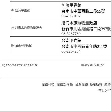
旭海甲蟲館
78.
旭海甲蟲館
台南市中華西路二段55號
06-2939107
旭海水族寵物量販店
79.
旭海水族寵物量販店
新竹市北區經國路二段397號
03-5237780
台南甲蟲館
80.
台南~甲蟲館
台南市中西區青年路211號
06-2267234
High Speed Precision Lathe
heavy duty lathe
摩鐵科技
摩鐵部落格
台灣摩鐵
版權所有 嚴禁轉載 ©2
今日(202