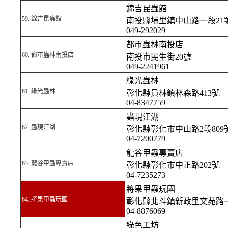
錦吉昆蟲館
59.
錦吉昆蟲館
南投縣埔里鎮中山路一段21
049-292029
都市蟲林南投店
60.
都市蟲林南投店
南投市民生街20號
049-2241961
綠光蟲林
61.
綠光蟲林
彰化縣員林鎮林森路413號
04-8347759
蟲現江湖
62.
蟲現江湖
彰化縣彰化市中山路2段809
04-7200779
龍谷甲蟲專賣店
63.
龍谷甲蟲專賣店
彰化縣彰化市中正路202號
04-7235273
將果甲蟲玩國
64. 將果甲蟲玩國
彰化縣北斗鎮新政里文苑路一
04-8876069
綠色工坊