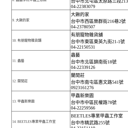
8.
蟲蟲學院甲蟲生態館
台中市北屯區太原路三段21
04-22383079
大鍬的家
9.
大鍬的家
台中市西區樂群街216巷2號
04-23780507
有朋寵物雜貨舖
10.
有朋寵物雜貨舖
台中市東區東英九街21-1號
04-22150531
蟲藝
11.
蟲藝
台中市北區錦南街18號
04-22339126
蘭閒莊
12.
蘭閒莊
台中市南屯區惠文路541號
0923161276
甲蟲新樂園
13.
甲蟲新樂園
台中市中區民權路78號
04-22259566
BEETLES專業甲蟲工作室
14.
BEETLES專業甲蟲工作室
台中市精武路255號