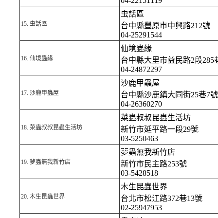
04-22151119
虫話區
15.
虫話區
台中縣豐原市中興路212號
04-25291544
仙境蟲緣
16.
仙境蟲緣
台中縣大里市益民路2段285巷
04-24872297
沙鹿甲蟲屋
17.
沙鹿甲蟲屋
台中縣沙鹿鎮大同街25巷7號
04-26360270
菜蟲叔叔昆蟲生活坊
18.
菜蟲叔叔昆蟲生活坊
新竹市延平路一段29號
03-5250463
夢蟲無我新竹店
19.
夢蟲無我新竹店
新竹市民主路253號
03-5428518
木生昆蟲世界
20.
木生昆蟲世界
台北市松江路372巷13號
02-25947953