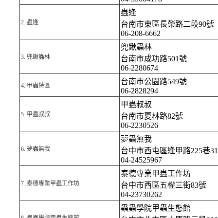
蟲逢
2.
蟲逢
台南市東區長榮路二段90號
06-208-6662
兜鍬蟲林
3.
兜鍬蟲林
台南市成功路501號
06-2280674
台南市公園路549號
4.
甲蟲特區
06-2828294
甲蟲叔叔
5.
甲蟲叔叔
台南市夏林路82號
06-2230526
夢蟲無我
6.
夢蟲無我
台中市西屯區逢甲路225巷3
04-24525967
泰德專業甲蟲工作坊
7.
泰德專業甲蟲工作坊
台中市西區五權三街83號
04-23730262
蟲蟲學院甲蟲生態館