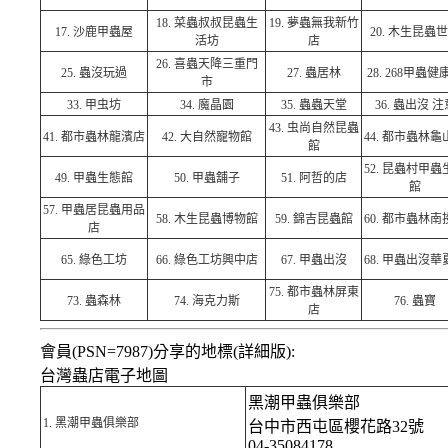
18.
菜蟲叔叔昆蟲生
19.
夢蟲無我新竹
17.
沙鹿甲蟲屋
20.
木生昆蟲世
活坊
店
26.
喜蟲天降三重門
25.
蟲沒玩過
27.
蟲居林
28.
268甲蟲健
市
33.
甲虫坊
34.
魔晶園
35.
蟲蟲天堂
36.
蟲出沒 注
43.
虫尚自然昆蟲
41.
都市蟲林龍濱店
42.
大自然寵物館
44.
都市蟲林龜
館
52.
昆蟲村甲蟲
49.
甲蟲生態館
50.
甲蟲舖子
51.
阿哲的店
館
57.
甲蟲居昆蟲用品
58.
木生昆蟲博物館
59.
錦吉昆蟲館
60.
都市蟲林南
店
65.
綠色工坊
66.
綠色工坊興中店
67.
甲蟲出沒
68.
甲蟲出沒華
75.
都市蟲林屏東
73.
蟲森林
74.
海克力斯
76.
蟲寶
店
會員(PSN=7987)分享的地標(詳細版):
台灣蟲店電子地圖
黑潮甲蟲俱樂部
1.
黑潮甲蟲俱樂部
台中市西屯區櫻花路32號
04-35084178