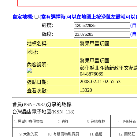
自定地標:
(當有選擇時,可以在地圖上按滑鼠左鍵就可以自
經度:
(
緯度:
(
地標名稱:
將果甲蟲玩國
地址:
將果甲蟲玩國
內容說明:
彰化縣北斗鎮新政里文苑路
04-8876069
2008-02-11 02:55:53
張貼日期:
13320
查看次數:
會員(
PSN=7987
)分享的地標:
台灣蟲店電子地圖(
KSN=118
)
1.
黑潮甲蟲俱樂部
2.
蟲逢
3.
兜鍬蟲林
4.
甲蟲特區
9.
大鍬的家
10.
有朋寵物雜貨舖
11.
蟲藝
12.
蘭閒莊