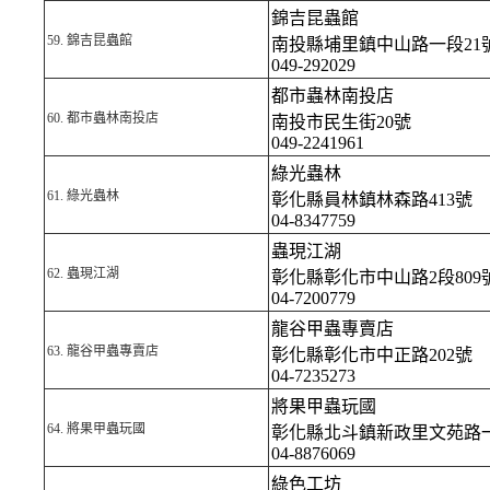
錦吉昆蟲館
59.
錦吉昆蟲館
南投縣埔里鎮中山路一段21
049-292029
都市蟲林南投店
60.
都市蟲林南投店
南投市民生街20號
049-2241961
綠光蟲林
61.
綠光蟲林
彰化縣員林鎮林森路413號
04-8347759
蟲現江湖
62.
蟲現江湖
彰化縣彰化市中山路2段809
04-7200779
龍谷甲蟲專賣店
63.
龍谷甲蟲專賣店
彰化縣彰化市中正路202號
04-7235273
將果甲蟲玩國
64.
將果甲蟲玩國
彰化縣北斗鎮新政里文苑路一
04-8876069
綠色工坊