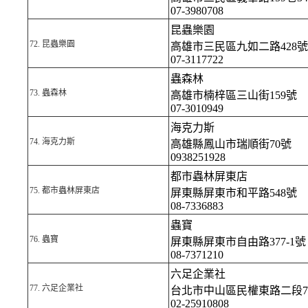
07-3980708
昆蟲樂園
72.
昆蟲樂園
高雄市三民區九如二路428號
07-3117722
蟲森林
73.
蟲森林
高雄市楠梓區三山街159號
07-3010949
海克力斯
74.
海克力斯
高雄縣鳳山市瑞順街70號
0938251928
都市蟲林屏東店
75.
都市蟲林屏東店
屏東縣屏東市和平路548號
08-7336883
蟲寶
76.
蟲寶
屏東縣屏東市自由路377-1號
08-7371210
六足企業社
77.
六足企業社
台北市中山區民權東路二段7
02-25910808