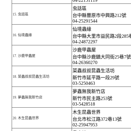
04-22151119
虫話區
15.
虫話區
台中縣豐原市中興路212號
04-25291544
仙境蟲緣
16.
仙境蟲緣
台中縣大里市益民路2段285巷
04-24872297
沙鹿甲蟲屋
17.
沙鹿甲蟲屋
台中縣沙鹿鎮大同街25巷7號
04-26360270
菜蟲叔叔昆蟲生活坊
18.
菜蟲叔叔昆蟲生活坊
新竹市延平路一段29號
03-5250463
夢蟲無我新竹店
19.
夢蟲無我新竹店
新竹市民主路253號
03-5428518
木生昆蟲世界
20.
木生昆蟲世界
台北市松江路372巷13號
02-25947953