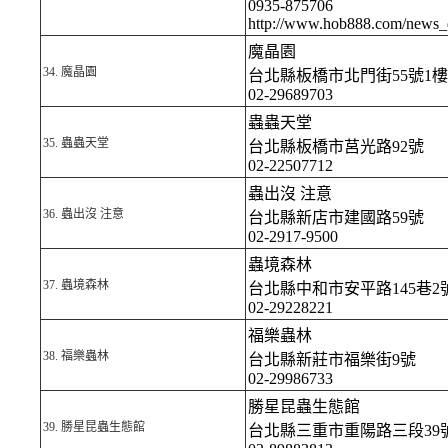
0935-875706
http://www.hob888.com/news_
魔晶園
34.
魔晶園
台北縣板橋市北門街55號1樓
02-29689703
蟲蟲天堂
35.
蟲蟲天堂
台北縣板橋市莒光路92號
02-22507712
蟲出沒 注意
36.
蟲出沒 注意
台北縣新店市建國路59號
02-2917-9500
蟲境森林
37.
蟲境森林
台北縣中和市安平路145巷2
02-29228221
福樂蟲林
38.
福樂蟲林
台北縣新莊市福樂街9號
02-29986733
勝星昆蟲生態館
39.
勝星昆蟲生態館
台北縣三重市重陽路三段39