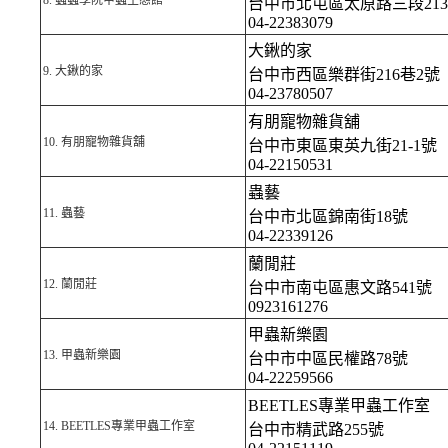
8.
蟲蟲學院甲蟲生態館
台中市北屯區太原路三段21
04-22383079
大鍬的家
9.
大鍬的家
台中市西區樂群街216巷2號
04-23780507
有朋寵物雜貨舖
10.
有朋寵物雜貨舖
台中市東區東英九街21-1號
04-22150531
蟲藝
11.
蟲藝
台中市北區錦南街18號
04-22339126
蘭閒莊
12.
蘭閒莊
台中市南屯區惠文路541號
0923161276
甲蟲新樂園
13.
甲蟲新樂園
台中市中區民權路78號
04-22259566
BEETLES專業甲蟲工作室
14.
BEETLES專業甲蟲工作室
台中市精武路255號