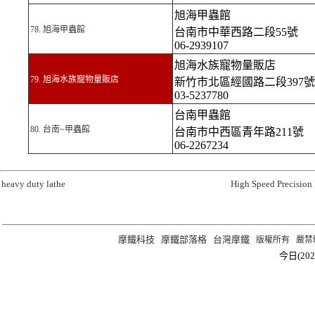
旭海甲蟲館
78.
旭海甲蟲館
台南市中華西路二段55號
06-2939107
旭海水族寵物量販店
79. 旭海水族寵物量販店
新竹市北區經國路二段397號
03-5237780
台南甲蟲館
80.
台南~甲蟲館
台南市中西區青年路211號
06-2267234
heavy duty lathe
High Speed Precision
摩鐵科技
摩鐵部落格
台灣摩鐵
版權所有 嚴禁轉載 ©2
今日(202