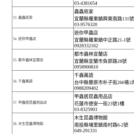
03-4381654
蟲蟲底家
53.
蟲蟲底家
宜蘭縣羅東鎮興東南路131號
03-9576320
迷你甲蟲店
54.
迷你甲蟲店
宜蘭縣羅東鎮中正路21-1號
0928332162
都市蟲林宜蘭店
55.
都市蟲林宜蘭店
宜蘭縣宜蘭市負郭路28號
0958900810
千蟲萬語
56.
千蟲萬語
台中縣豐原市朴子街260巷2弄
0988209402
甲蟲居昆蟲用品店
57.
甲蟲居昆蟲用品店
花蓮市德安一街23號1樓
03-8325903
木生昆蟲博物館
58.
木生昆蟲博物館
南投縣埔里鎮南村路6-2號
049-291331