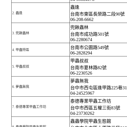
蟲逢
2.
蟲逢
台南市東區長榮路二段90號
06-208-6662
兜鍬蟲林
3.
兜鍬蟲林
台南市成功路501號
06-2280674
台南市公園路549號
4.
甲蟲特區
06-2828294
甲蟲叔叔
5.
甲蟲叔叔
台南市夏林路82號
06-2230526
夢蟲無我
6.
夢蟲無我
台中市西屯區逢甲路225巷3
04-24525967
泰德專業甲蟲工作坊
7.
泰德專業甲蟲工作坊
台中市西區五權三街83號
04-23730262
蟲蟲學院甲蟲生態館