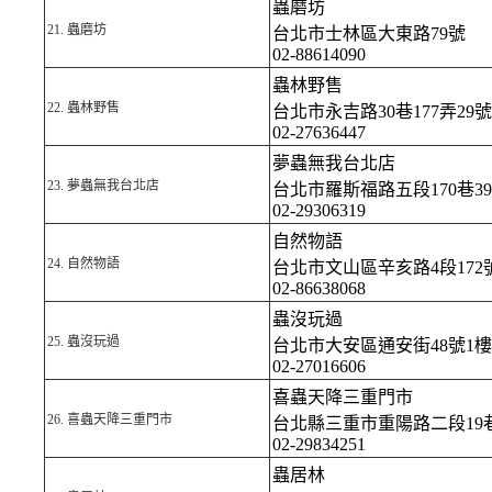
蟲磨坊
21.
蟲磨坊
台北市士林區大東路79號
02-88614090
蟲林野售
22.
蟲林野售
台北市永吉路30巷177弄29號
02-27636447
夢蟲無我台北店
23.
夢蟲無我台北店
台北市羅斯福路五段170巷3
02-29306319
自然物語
24.
自然物語
台北市文山區辛亥路4段172
02-86638068
蟲沒玩過
25.
蟲沒玩過
台北市大安區通安街48號1樓
02-27016606
喜蟲天降三重門市
26.
喜蟲天降三重門市
台北縣三重市重陽路二段19巷
02-29834251
蟲居林