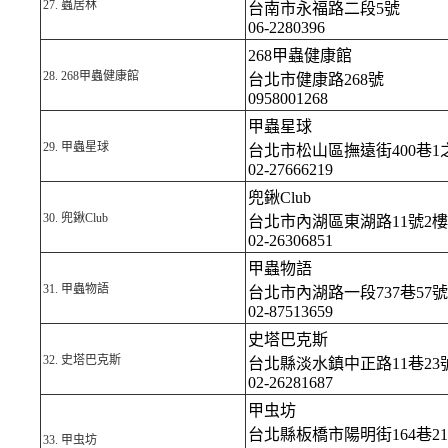
27.
蟲居林
台南市永福路二段5號
06-2280396
268甲蟲健康館
28.
268甲蟲健康館
台北市健康路268號
0958001268
甲蟲星球
29.
甲蟲星球
台北市松山區撫遠街400巷1
02-27666219
兜鍬Club
30.
兜鍬Club
台北市內湖區東湖路11號2樓
02-26306851
甲蟲物語
31.
甲蟲物語
台北市內湖路一段737巷57號
02-87513659
史塔巴克斯
32.
史塔巴克斯
台北縣淡水鎮中正路11巷23
02-26281687
甲虫坊
台北縣板橋市陽明街164巷21
33.
甲虫坊