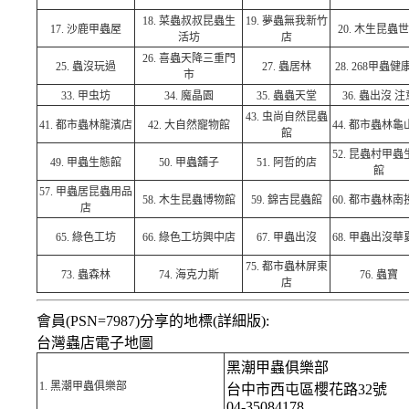
18.
菜蟲叔叔昆蟲生
19.
夢蟲無我新竹
17.
沙鹿甲蟲屋
20.
木生昆蟲世
活坊
店
26.
喜蟲天降三重門
25.
蟲沒玩過
27.
蟲居林
28.
268甲蟲健
市
33.
甲虫坊
34.
魔晶園
35.
蟲蟲天堂
36.
蟲出沒 注
43.
虫尚自然昆蟲
41.
都市蟲林龍濱店
42.
大自然寵物館
44.
都市蟲林龜
館
52.
昆蟲村甲蟲
49.
甲蟲生態館
50.
甲蟲舖子
51.
阿哲的店
館
57.
甲蟲居昆蟲用品
58.
木生昆蟲博物館
59.
錦吉昆蟲館
60.
都市蟲林南
店
65.
綠色工坊
66.
綠色工坊興中店
67.
甲蟲出沒
68.
甲蟲出沒華
75.
都市蟲林屏東
73.
蟲森林
74.
海克力斯
76.
蟲寶
店
會員(PSN=7987)分享的地標(詳細版):
台灣蟲店電子地圖
黑潮甲蟲俱樂部
1.
黑潮甲蟲俱樂部
台中市西屯區櫻花路32號
04-35084178