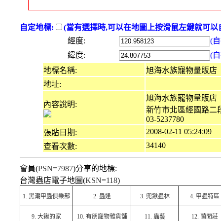
自定地標:
(當有選擇時,可以在地圖上按滑鼠左鍵就可以自
經度:
(
緯度:
(
地標名稱:
旭海水族寵物量販店
地址:
旭海水族寵物量販店
內容說明:
新竹市北區經國路二段
03-5237780
2008-02-11 05:24:09
張貼日期:
34140
查看次數:
會員(
PSN=7987
)分享的地標:
台灣蟲店電子地圖(
KSN=118
)
1.
黑潮甲蟲俱樂部
2.
蟲逢
3.
兜鍬蟲林
4.
甲蟲特區
9.
大鍬的家
10.
有朋寵物雜貨舖
11.
蟲藝
12.
蘭閒莊