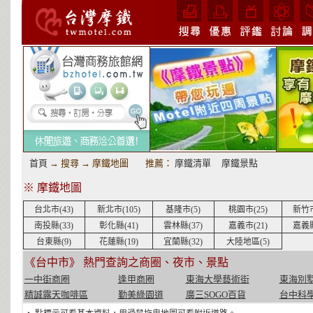
首頁
→ 搜尋 → 摩鐵地圖 推薦：
摩鐵清單
摩鐵景點
※ 摩鐵地圖
台北市(43)
新北市(105)
基隆市(5)
桃園市(25)
新竹市
南投縣(33)
彰化縣(41)
雲林縣(37)
嘉義市(21)
嘉義縣
台東縣(9)
花蓮縣(19)
宜蘭縣(32)
大陸地區(5)
《台中市》 熱門查詢之商圈、夜市、景點
一中街商圈
逢甲商圈
東海大學藝術街
東海別
精誠露天咖啡區
勤美綠園道
廣三SOGO百貨
台中科