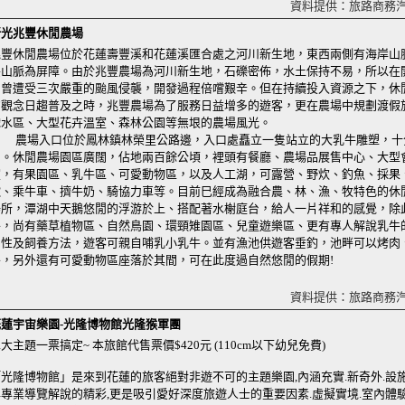
資料提供：旅路商務
新光兆豐休閒農場
兆豐休閒農場位於花蓮壽豐溪和花蓮溪匯合處之河川新生地，東西兩側有海岸山
央山脈為屏障。由於兆豐農場為河川新生地，石礫密佈，水土保持不易，所以在
間曾遭受三次嚴重的颱風侵襲，開發過程倍嚐艱辛。但在持續投入資源之下，休
的觀念日趨普及之時，兆豐農場為了服務日益增多的遊客，更在農場中規劃渡假
戲水區、大型花卉溫室、森林公園等無垠的農場風光。
農場入口位於鳳林鎮林榮里公路邊，入口處矗立一隻站立的大乳牛雕塑，十
目。休閒農場園區廣闊，佔地兩百餘公頃，裡頭有餐廳、農場品展售中心、大型
室，有果園區、乳牛區、可愛動物區，以及人工湖，可露營、野炊、釣魚、採果
鰍、乘牛車、擠牛奶、騎協力車等。目前巳經成為融合農、林、漁、牧特色的休
場所，潭湖中天鵝悠閒的浮游於上、搭配著水榭庭台，給人一片祥和的感覺，除
外，尚有藥草植物區、自然鳥園、環頸雉園區、兒童遊樂區、更有專人解說乳牛
習性及飼養方法，遊客可親自哺乳小乳牛。並有漁池供遊客垂釣，池畔可以烤肉
餐，另外還有可愛動物區座落於其間，可在此度過自然悠閒的假期!
資料提供：旅路商務
花蓮宇宙樂園-光隆博物館光隆猴軍團
大主題一票搞定~ 本旅館代售票價$420元 (110cm以下幼兒免費)
「光隆博物館」是來到花蓮的旅客絕對非遊不可的主題樂園,內涵充實.新奇外.設
與專業導覽解說的精彩,更是吸引愛好深度旅遊人士的重要因素.虛擬實境.室內體驗