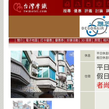
│
簡介
│
電子地圖
│
打卡優惠
│
優惠券
│
好康活動
│
3D 環景
│
房間
│
相片
平日休息
休息
假日休息
平日：
假
住宿
者