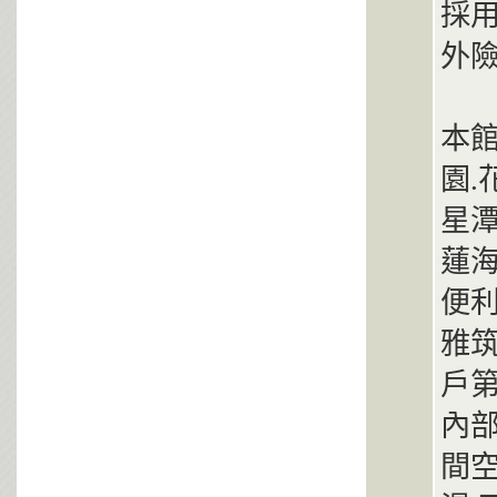
採
外險
本
園.
星潭
蓮海
便利
雅
戶第
內部
間空