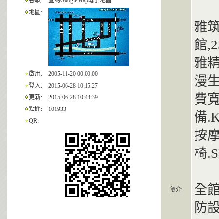
谷歌:
查詢GoogleMap電子地圖
地圖:
雅筑
館,
雅
啟用:
2005-11-20 00:00:00
漫生
登入:
2015-06-28 10:15:27
費寬
更新:
2015-06-28 10:48:39
點閱:
101933
備.
QR:
按摩
椅.
全館
簡介
防設