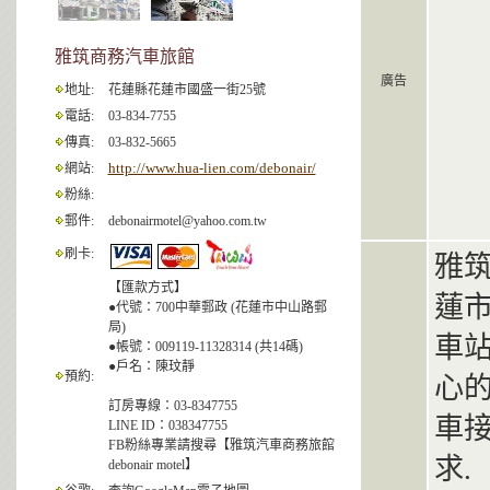
雅筑商務汽車旅館
廣告
地址:
花蓮縣花蓮市國盛一街25號
電話:
03-834-7755
傳真:
03-832-5665
http://www.hua-lien.com/debonair/
網站:
粉絲:
郵件:
debonairmotel@yahoo.com.tw
刷卡:
雅
【匯款方式】
蓮市
●代號：700中華郵政 (花蓮市中山路郵
局)
車站
●帳號：009119-11328314 (共14碼)
●戶名：陳玟靜
預約:
心
訂房專線：03-8347755
車接
LINE ID：038347755
FB粉絲專業請搜尋【雅筑汽車商務旅館
求.
debonair motel】