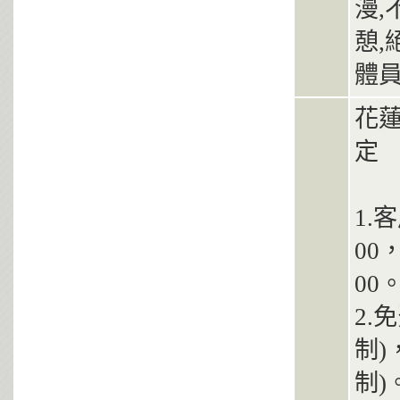
漫,
憩,
體員
花
定
1.
00
00
2.
制)
制)