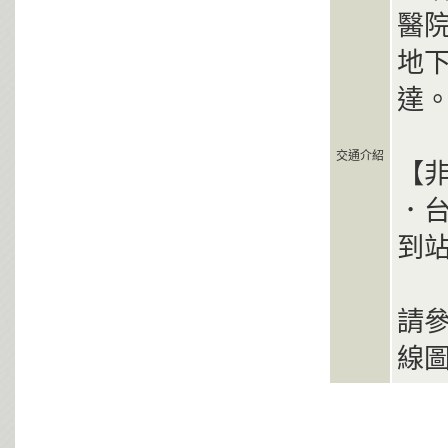
醫
地
達
交通介紹
【
．
到站
請
線