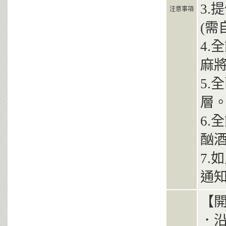
3.
注意事項
(需
4.
麻
5.
層
6.
酗
7.
通
【
．