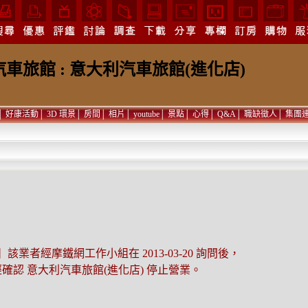
汽車旅館 : 意大利汽車旅館(進化店)
│
好康活動
│
3D 環景
│
房間
│
相片
│
youtube
│
景點
│
心得
│
Q&A
│
職缺徵人
│
集團
該業者經摩鐵網工作小組在 2013-03-20 詢問後，
確認 意大利汽車旅館(進化店) 停止營業。