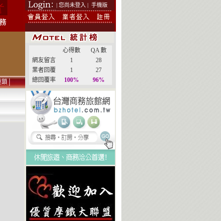
| 您尚未登入 |
手機版
心得數
QA 數
網友留言
1
28
業者回覆
1
27
總回覆率
100%
96%
連鎖
│