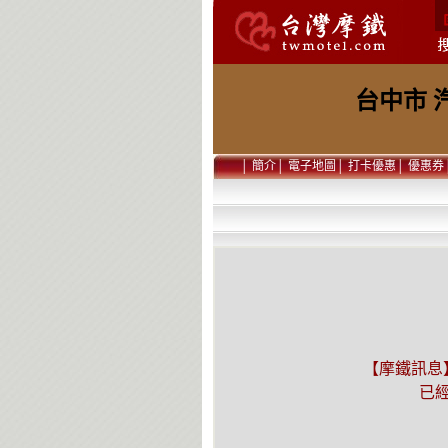
台中市 
│
簡介
│
電子地圖
│
打卡優惠
│
優惠券
【摩鐵訊息】
已經