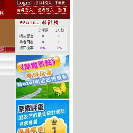
| 您尚未登入 |
手機版
心得數
QA 數
網友留言
0
0
業者回覆
0
0
總回覆率
0%
0%
連鎖
│