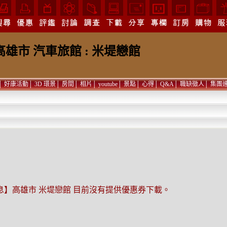
高雄市 汽車旅館 : 米堤戀館
│
好康活動
│
3D 環景
│
房間
│
相片
│
youtube
│
景點
│
心得
│
Q&A
│
職缺徵人
│
集團
息】高雄市 米堤戀館 目前沒有提供優惠券下載。