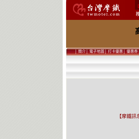
│
簡介
│
電子地圖
│
打卡優惠
│
優惠券
【摩鐵訊