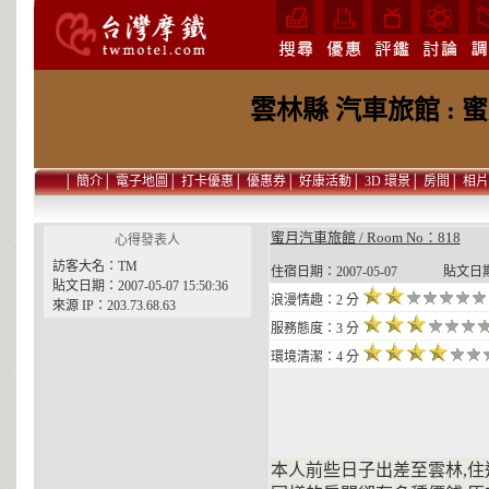
雲林縣 汽車旅館 : 
│
簡介
│
電子地圖
│
打卡優惠
│
優惠券
│
好康活動
│
3D 環景
│
房間
│
相片
蜜月汽車旅館 / Room No：818
心得發表人
訪客大名：TM
住宿日期：2007-05-07 貼文日期：2
貼文日期：2007-05-07 15:50:36
浪漫情趣：2 分
來源 IP：203.73.68.63
服務態度：3 分
環境清潔：4 分
本人前些日子出差至雲林,住