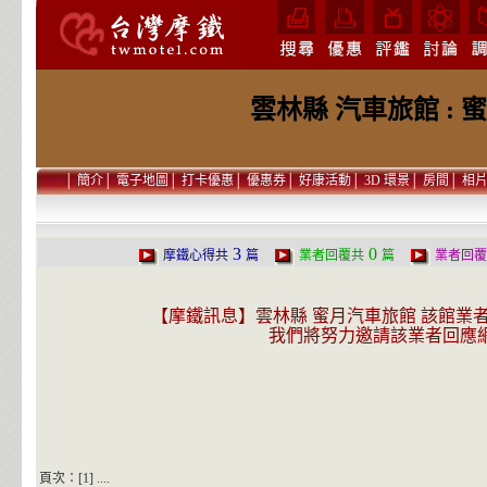
雲林縣 汽車旅館 :
│
簡介
│
電子地圖
│
打卡優惠
│
優惠券
│
好康活動
│
3D 環景
│
房間
│
相
3
0
摩鐵心得共
篇
業者回覆共
篇
業者回覆
【摩鐵訊息】雲林縣 蜜月汽車旅館 該館業
我們將努力邀請該業者回應
頁次：[1] ....