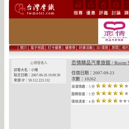
│
簡介
│
電子地圖
│
打卡優惠
│
優惠券
│
好康活動
│
3D 環景
│
房間
│
相片
恋情精品汽車旅館 / Room 
心得發表人
訪客大名：小捲
住宿日期：2007-09-23 貼
貼文日期：2007-09-26 19:09:30
次數：10262
來源 IP：59.112.223.132
浪漫情趣：5 分
服務態度：5 分
環境清潔：4 分