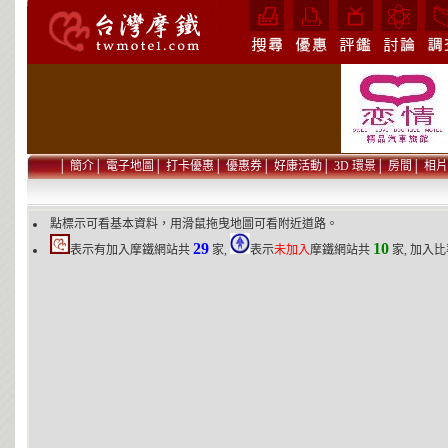
│
簡介
│
電子地圖
│
打卡優惠
│
優惠券
│
好康活動
│
3D 環景
│
房間
│
相片
點標示可看基本資料，用滑鼠拖曳地圖可看附近道路。
29
10
表示有加入摩鐵網站共
家,
表示
未加入
摩鐵網站共
家, 加入