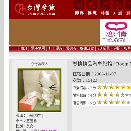
│
簡介
│
電子地圖
│
打卡優惠
│
優惠券
│
好康活動
│
3D 環景
│
房間
│
相片
戀情精品汽車旅館 / Room
心得發表人
住宿日期：2008-11-07 貼
次數：15123
浪漫情趣：7 分
服務態度：4 分
環境清潔：5 分
暱稱：小雁[8372]
來自：嘉義縣
性別：美女