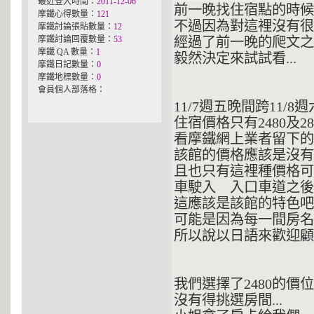
最近登入時間：
2011-12-06
前一晚找住宿點的時候
摩鐵心得數量：
121
不過因為對這裡沒有很
摩鐵討論張貼數量：
12
摩鐵討論回覆數量：
53
經過了前一晚的爬文之
摩鐵 QA 數量：
1
毅然決定來試試看...
摩鐵日記數量：
0
摩鐵地標數量：
0
會員個人部落格：
11/7週五晚間跨11/
住宿價格只有2480及28
看摩鐵網上業者留下
該館的價格應該是沒有
且也只有這裡種價格可
車駛入 入口車道之後
這應該是該館的特色
可能是因為每一間房名都
所以說以日語來歡迎顧
我們選擇了2480的價位
沒有得挑選房間...