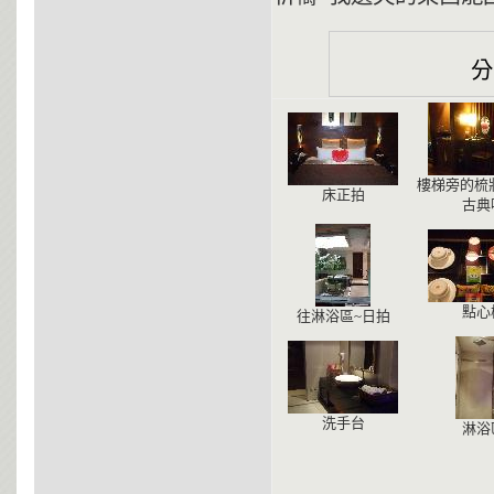
樓梯旁的梳
床正拍
古典
點心
往淋浴區~日拍
洗手台
淋浴