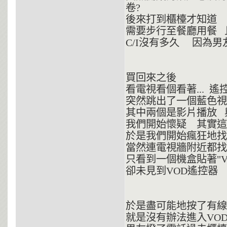
卷?
後來打到櫃檯才知道
需要步行至餐廳用餐 
C/I沒有多久 因為
買回來之後
看電視看個看著... 遙
突然跳出了一個藍色視
其中兩個是影片播放 
我們開始懷疑 其實這裡
於是我們開始瘋狂地找
當然連電視牆附近都找
只看到一個機盒貼著"V
卻未見到VOD遙控器
於是盡可能地按了有線
就是沒有辦法進入VO