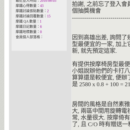
最近登入時間：
2010-06-03
拍謝, 之前忘了登入會
摩鐵心得數量：
43
個抽獎機會
摩鐵討論張貼數量：
2
摩鐵討論回覆數量：
15
----------------------------
摩鐵 QA 數量：
1
摩鐵日記數量：
6
摩鐵地標數量：
0
因到高雄出差, 詢問了
會員個人部落格：
型最便宜的一家, 加上
新, 就先預定這家.
有提供按摩椅房型最便宜的
小姐說辦他們的卡打八折,
算算還是較便宜, 便辦
是 2580 x 0.8 + 100 = 
房間的風格是自然素雅,
大, 兩區中間用旋轉電
常, 水量很大. 按摩
了, 且 C/O 時有贈