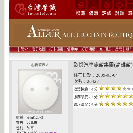
│
簡介
│
電子地圖
│
打卡優惠
│
優惠券
│
好康活動
│
3D 環景
│
房間
│
相片
歐悅汽車旅館集團(高雄館) / 
心得發表人
住宿日期：2009-03-04 貼
次數：26427
浪漫情趣：4 分
服務態度：7 分
環境清潔：6 分
暱稱：Atlu[12072]
來自：台北市
性別：帥哥