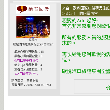
來自 歐遊國際連鎖精品旅館(高
14:12:43 的回覆內容
親愛的Atlu 您好:
首先非常感謝您對歐
所有的服務人員的服
高雄市
求的。
歐遊國際連鎖精品旅館(高雄館)
網友心得發表數量：15
再次給謝您對歐悅的
業者心得回覆數量：6
悅。
心得回覆率約 40%
網友 QA 詢問數量：4
業者 QA 回覆數量：3
歐悅汽車旅館集團全
QA 回覆率約 75%
IP 來自於：業者保密
答覆日期：2009-07-18 14:12:43