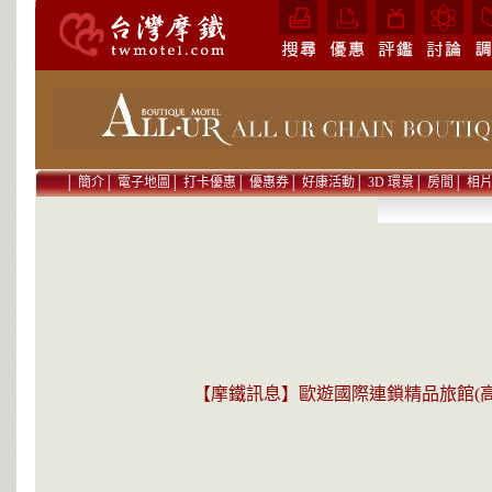
│
簡介
│
電子地圖
│
打卡優惠
│
優惠券
│
好康活動
│
3D 環景
│
房間
│
相
【摩鐵訊息】歐遊國際連鎖精品旅館(高