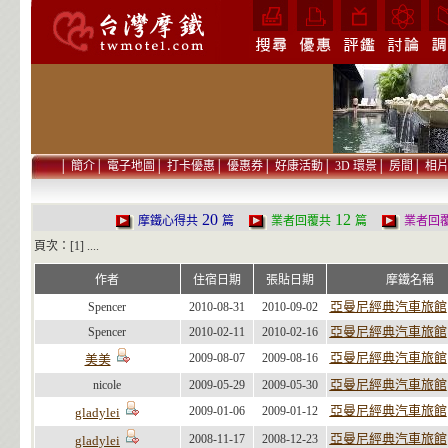
│
簡介
│
電子地圖
│
打卡優惠
│
優惠券
│
好康活動
│
3D 環景
│
房間
│
相
20
12
摩鐵心得共
篇
業者回覆共
篇
業者回
頁次：[1] ....
作者
住宿日期
張貼日期
摩鐵名稱
亞曼尼經典汽車旅館
Spencer
2010-08-31
2010-09-02
亞曼尼經典汽車旅館
Spencer
2010-02-11
2010-02-16
亞曼尼經典汽車旅館
2009-08-07
2009-08-16
美美
亞曼尼經典汽車旅館
nicole
2009-05-29
2009-05-30
亞曼尼經典汽車旅館
2009-01-06
2009-01-12
gladylei
亞曼尼經典汽車旅館
2008-11-17
2008-12-23
gladylei