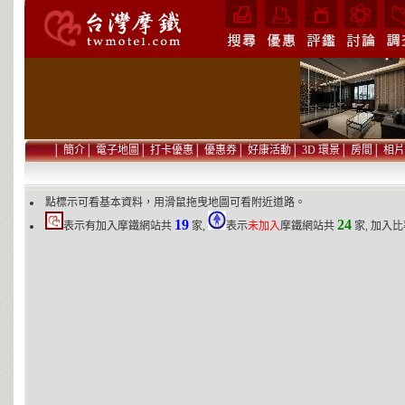
│
簡介
│
電子地圖
│
打卡優惠
│
優惠券
│
好康活動
│
3D 環景
│
房間
│
相片
點標示可看基本資料，用滑鼠拖曳地圖可看附近道路。
19
24
表示有加入摩鐵網站共
家,
表示
未加入
摩鐵網站共
家, 加入