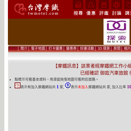
│
簡介
│
電子地圖
│
打卡優惠
│
優惠券
│
好康活動
│
3D 環景
│
房間
│
相片
【摩鐵訊息】該業者經摩鐵網工作小組在 2
已經確認 御庭汽車旅館
點標示可看基本資料，用滑鼠拖曳地圖可看附近道路。
1
1
表示有加入摩鐵網站共
家,
表示
未加入
摩鐵網站共
家, 加入比率