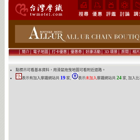
│
簡介
│
電子地圖
│
打卡優惠
│
優惠券
│
好康活動
│
3D 環景
│
房間
│
相片
點標示可看基本資料，用滑鼠拖曳地圖可看附近道路。
19
24
表示有加入摩鐵網站共
家,
表示
未加入
摩鐵網站共
家, 加入