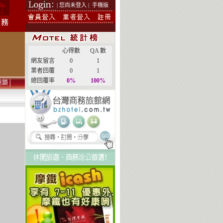
| 您尚未登入 |
手機版
心得數
QA 數
網友留言
0
1
業者回覆
0
1
總回覆率
0%
100%
連鎖
│