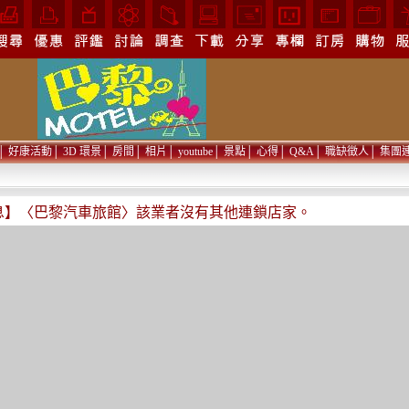
│
好康活動
│
3D 環景
│
房間
│
相片
│
youtube
│
景點
│
心得
│
Q&A
│
職缺徵人
│
集團
息】〈巴黎汽車旅館〉該業者沒有其他連鎖店家。