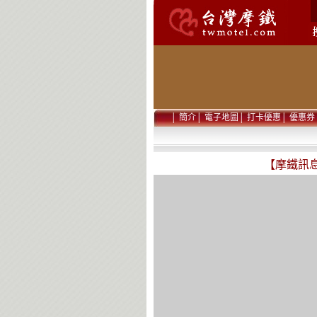
│
簡介
│
電子地圖
│
打卡優惠
│
優惠券
【摩鐵訊