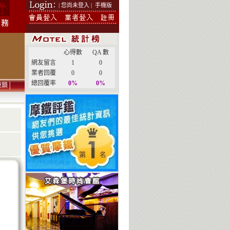
| 您尚未登入 |
手機版
心得數
QA 數
網友留言
1
0
業者回覆
0
0
總回覆率
0%
0%
連鎖
│