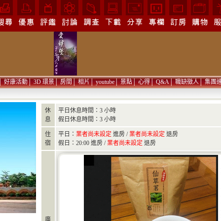
│
好康活動
│
3D 環景
│
房間
│
相片
│
youtube
│
景點
│
心得
│
Q&A
│
職缺徵人
│
集團
休
平日休息時間：3 小時
息
假日休息時間：3 小時
住
平日：
業者尚未設定
進房 /
業者尚未設定
退房
宿
假日：20:00 進房 /
業者尚未設定
退房
廣