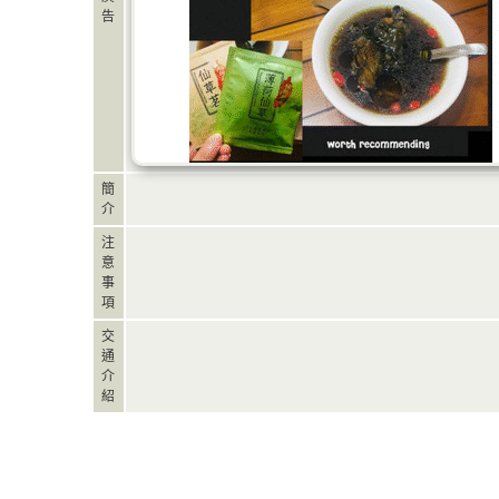
告
簡
介
注
意
事
項
交
通
介
紹