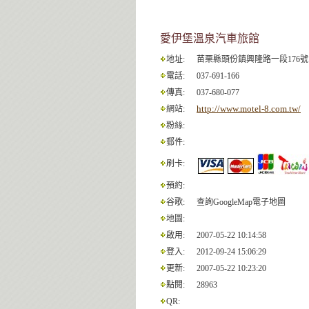
愛伊堡溫泉汽車旅館
地址:
苗栗縣頭份鎮興隆路一段176號
電話:
037-691-166
傳真:
037-680-077
http://www.motel-8.com.tw/
網站:
粉絲:
郵件:
刷卡:
預約:
谷歌:
查詢GoogleMap電子地圖
地圖:
啟用:
2007-05-22 10:14:58
登入:
2012-09-24 15:06:29
更新:
2007-05-22 10:23:20
點閱:
28963
QR: