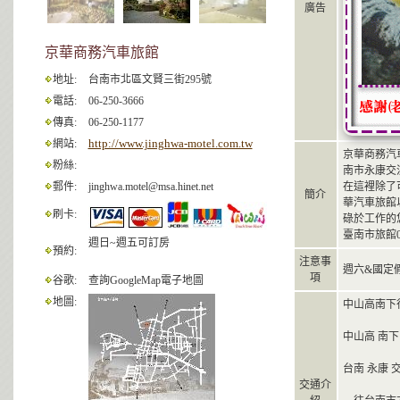
廣告
京華商務汽車旅館
地址:
台南市北區文賢三街295號
電話:
06-250-3666
傳真:
06-250-1177
http://www.jinghwa-motel.com.tw
網站:
京華商務汽
粉絲:
南市永康交
郵件:
jinghwa.motel@msa.hinet.net
在這裡除了
簡介
華汽車旅館
刷卡:
碌於工作的
臺南市旅館0
週日~週五可訂房
預約:
注意事
週六&國定
項
谷歌:
查詢GoogleMap電子地圖
地圖:
中山高南下
中山高 南下
台南 永康 
交通介