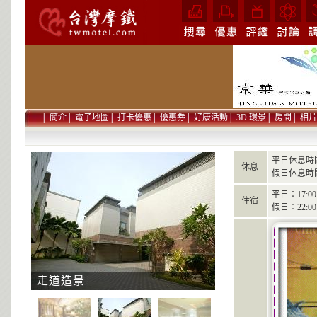
│
簡介
│
電子地圖
│
打卡優惠
│
優惠券
│
好康活動
│
3D 環景
│
房間
│
相片
平日休息時間
休息
假日休息時間
平日：17:00 
住宿
假日：22:00 
走道造景