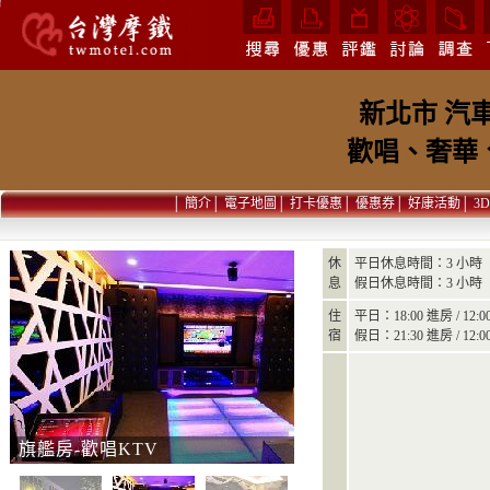
新北市 汽車
歡唱、奢華
│
簡介
│
電子地圖
│
打卡優惠
│
優惠券
│
好康活動
│
3
休
平日休息時間：3 小時
息
假日休息時間：3 小時
住
平日：18:00 進房 / 12:
宿
假日：21:30 進房 / 12:
精品房