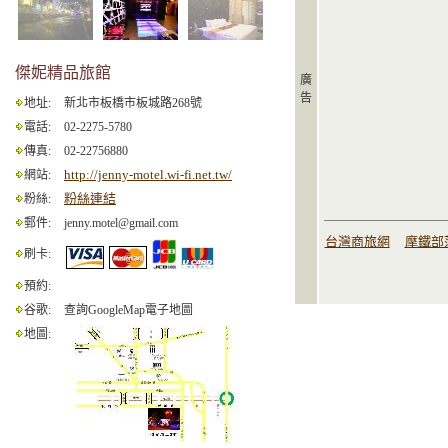
傑妮精品旅館
廣
告
地址:
新北市板橋市板城路268號
電話:
02-2275-5780
傳真:
02-22756880
http://jenny-motel.wi-fi.net.tw/
網站:
粉絲連結
粉絲:
郵件:
jenny.motel@gmail.com
台灣商旅網
摩鐵部
刷卡:
預約:
谷歌:
查詢GoogleMap電子地圖
地圖: