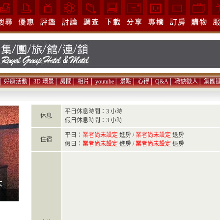
│
好康活動
│
3D 環景
│
房間
│
相片
│
youtube
│
景點
│
心得
│
Q&A
│
職缺徵人
│
集團
平日休息時間：3 小時
休息
假日休息時間：3 小時
平日：
業者尚未設定
進房 /
業者尚未設定
退房
住宿
假日：
業者尚未設定
進房 /
業者尚未設定
退房
大