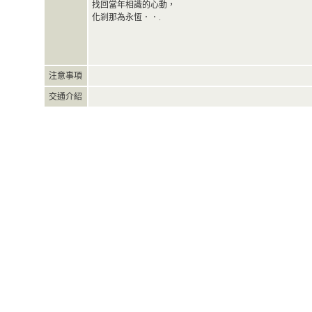
找回當年相識的心動，
化剎那為永恆．．.
注意事項
交通介紹