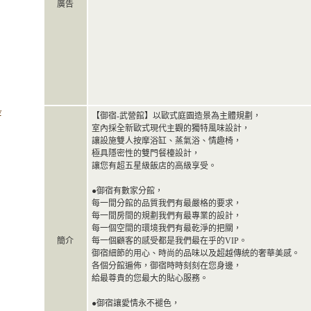
廣告
w
【御宿-武營館】以歐式庭園造景為主體規劃，
室內採全新歐式現代主觀的獨特風味設計，
讓設施雙人按摩浴缸、蒸氣浴、情趣椅，
極具隱密性的雙門餐檯設計，
讓您有超五星級飯店的高級享受。
●御宿有數家分館，
每一間分館的品質我們有最嚴格的要求，
每一間房間的規劃我們有最專業的設計，
每一個空間的環境我們有最乾淨的把關，
簡介
每一個顧客的感受都是我們最在乎的VIP。
御宿細節的用心、時尚的品味以及超越傳統的奢華美感。
各個分館遍佈，御宿時時刻刻在您身邊，
給最尊貴的您最大的貼心服務。
●御宿讓愛情永不褪色，