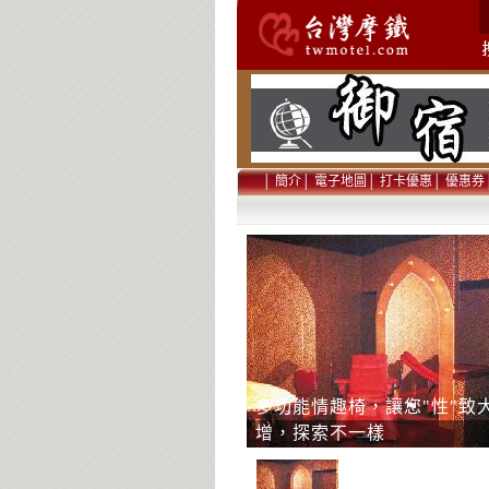
│
簡介
│
電子地圖
│
打卡優惠
│
優惠券
多功能情趣椅，讓您"性"致
增，探索不一樣