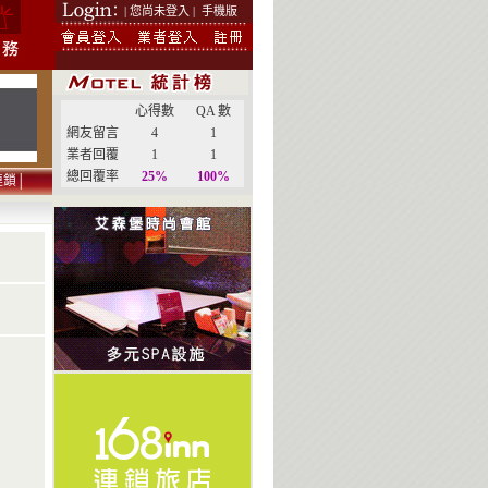
| 您尚未登入 |
手機版
心得數
QA 數
網友留言
4
1
業者回覆
1
1
總回覆率
25%
100%
連鎖
│