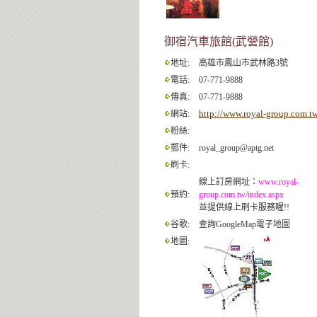
御宿汽車旅館(武營館)
地址:
高雄市鳳山市武林路3號
電話:
07-771-9888
傳真:
07-771-9888
http://www.royal-group.com.t
網站:
粉絲:
郵件:
royal_group@aptg.net
刷卡:
線上訂房網址：
www.royal-
預約:
group.com.tw/index.aspx
並提供線上刷卡服務喔!!
谷歌:
查詢GoogleMap電子地圖
地圖: