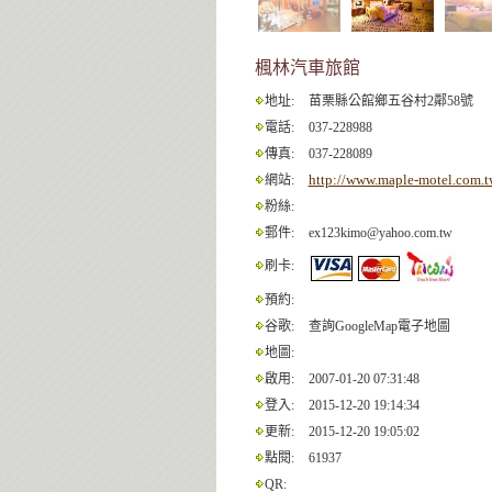
楓林汽車旅館
地址:
苗栗縣公館鄉五谷村2鄰58號
電話:
037-228988
傳真:
037-228089
http://www.maple-motel.com.t
網站:
粉絲:
郵件:
ex123kimo@yahoo.com.tw
刷卡:
預約:
谷歌:
查詢GoogleMap電子地圖
地圖:
啟用:
2007-01-20 07:31:48
登入:
2015-12-20 19:14:34
更新:
2015-12-20 19:05:02
點閱:
61937
QR: