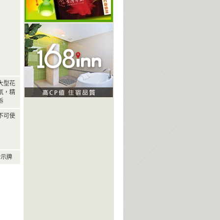
大型花
氛，精
訴
不可使
指示牌