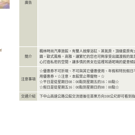
廣告
w
楓林時尚汽車旅館，有雙人按摩浴缸、蒸氣房，頂級套房有
簡介
園，歐式風格，高雅，讓繁忙的您也可夠享受出國渡假的氣
心打造私密的空間，讓多情的男女在這裡耳語呢喃的愛意傾
☆優惠券不可折現、不可與其它優惠使用、年假和特別假日
用優惠券。☆注意，本館禁止帶寵物。☆
注意事項
☆平日是從星期日08：00點到星期五的16：00點☆
☆假日是從星期五16：00點到星期日的08：00點☆
交通介紹
下中山高速公路公館交流道後往苗栗方向100公尺即可看到