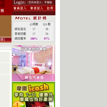
| 您尚未登入 |
手機版
心得數
QA 數
網友留言
17
58
業者回覆
17
56
總回覆率
100%
97%
連鎖
│