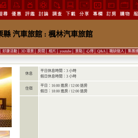
栗縣 汽車旅館 : 楓林汽車旅館
│
好康活動
│
3D 環景
│
房間
│
相片
│
youtube
│
景點
│
心得
│
Q&A
│
職缺徵人
│
集團
平日休息時間：3 小時
休息
假日休息時間：3 小時
平日：16:00 進房 / 12:00 退房
住宿
假日：18:00 進房 / 12:00 退房