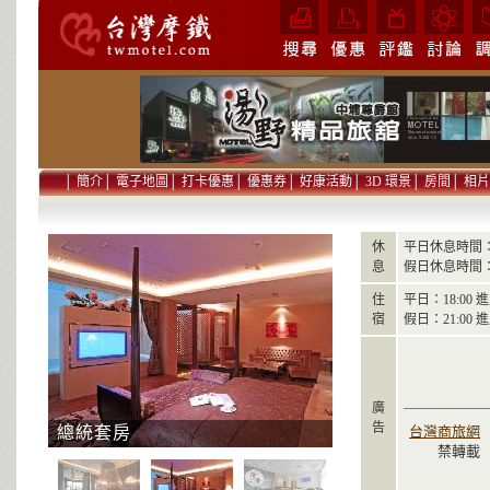
│
簡介
│
電子地圖
│
打卡優惠
│
優惠券
│
好康活動
│
3D 環景
│
房間
│
相片
休
平日休息時間：
息
假日休息時間：
住
平日：18:00 進房
宿
假日：21:00 進房
廣
告
總統套房
台灣商旅網
禁轉載 ©20