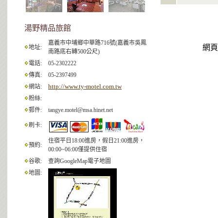
湯野精品旅館
嘉義市中埔鄉中華路716號(嘉義市吳鳳
網頁查
地址:
南路底右轉500公尺)
電話:
05-2302222
傳真:
05-2397499
http://www.ty-motel.com.tw
網站:
粉絲:
郵件:
tangye.motel@msa.hinet.net
刷卡:
住宿平日18:00進房，假日21:00進房，
預約:
00:00~06:00僅提供住宿
谷歌:
查詢GoogleMap電子地圖
地圖: