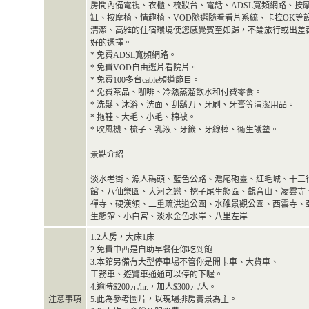
房間內備電視、衣櫃、梳妝台、電話、ADSL寬頻網路、按
缸、按摩椅、情趣椅、VOD隨選隨看看片系統、卡拉OK等
清潔、高雅的住宿環境使您感覺賓至如歸，不論旅行或出差
好的選擇。
* 免費ADSL寬頻網路。
* 免費VOD自由選片看院片。
* 免費100多台cable頻道節目。
* 免費茶品、咖啡、冷熱蒸溜飲水和付費零食。
* 洗髮、沐浴、洗面、刮鬍刀、牙刷、牙膏等清潔用品。
* 拖鞋、大毛、小毛、棉被。
* 吹風機、梳子、乳液、牙籤、牙線棒、衞生護墊。
景點介紹
淡水老街、漁人碼頭、藍色公路、滬尾砲臺、紅毛城、十三
館、八仙樂園、大河之戀、挖子尾生態區、觀音山、凌雲寺
禪寺、硬漢領、二重疏洪道公園、水碓景觀公園、西雲寺、
生態館、小白宮、淡水金色水岸、八里左岸
1.2人房，大床1床
2.免費中西是自助早餐任你吃到飽
3.本館另備有大型停車場不管你是開卡車、大貨車、
工務車、遊覽車通通可以停的下喔。
4.逾時$200元/hr.，加人$300元/人。
注意事項
5.此為參考圖片，以現場排房實景為主。