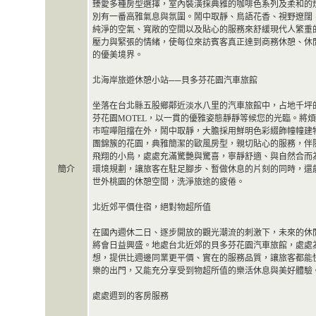
臻愛多種房型選擇，室內裝潢採典雅的咖啡色系列及柔和的
別有一番高雅氣息與氛圍。鬧中取靜、鳥語花香、視野遼闊
純淨的空氣、寬敞的空間以及貼心的服務來舒緩現代人繁重
壓力與緊張的情緒，使每位來訪賓客真正達到商務休憩、休
的優美境界。
北海岸旅遊休憩小站──貝多芬花園汽車旅館
坐落在台北縣五股鄉鄰近淡水八里的汽車旅館中，占地千坪
芬花園MOTEL，以一貫的優雅姿態靜靜等候您的光臨。將
市喧嘩阻擋在外，鬧中取靜，大膽採用鮮明色彩綴飾幢幢建
團錦簇的花園，典雅簡潔的歐風房型，親切貼心的服務，伴
飛翔的小鳥，處處充滿驚艷與驚喜，寧靜舒適、與自然合而
簡介
環境規劃，讓旅客在駐足腳步、暫做休息的片刻的同時，還
世外桃園的休憩空間，洗淨旅途的疲倦。
北近郊平價住宿，絕對物超所值
在國內週休二日、逐步開放的觀光潮流的刺激下，未來的休
將會日益興盛。地處台北近郊的貝多芬花園汽車旅館，處處
想，提供比週邊同業更平價、實在的服務品質，讓旅客都能
樂的出門，又能充分享受到物超所值的樂活休息與美好體驗
處處週到的客房服務