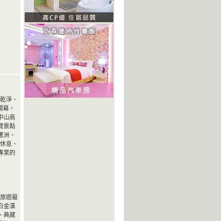
個乾淨、
開幕，
中山高
覽景點
蘆洲、
或休息、
專業的
或旅遊最
白金漢
、典藏