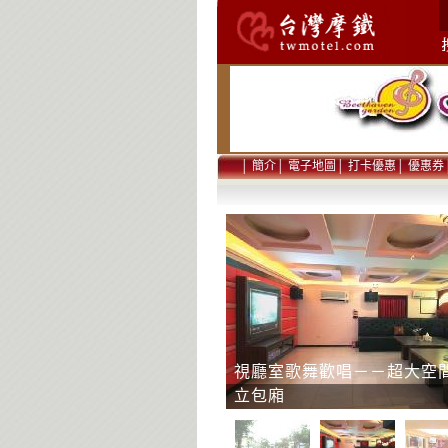
│
簡介
│
電子地圖
│
打卡優惠
│
優惠券
視廳室歌舞歡唱－－超大空
立包廂