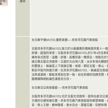
廣告
台北縣平價MOTEL優質首選──貝多芬花園汽車旅館
五股貝多芬花園MOTEL致力於以最優惠的價格提供客人一
舒適、超值的享受。五股貝多芬花園MOTEL於97年4月全新
擁有各式房型，溫馨、舒適、設備完善一應俱全。地點位於
速公路五股交流道旁，正處於北台灣八里、淡水多項光觀遊
的要道上，無論是上下高速公路、省道，鄰近五股、泰山、
新莊市區均快速方便。在貝多芬花園MOTEL，無論是住宿
洽商或渡假，都能享受如在家一般，自在舒適的恬靜空間，
服務團隊絕對讓您滿意百分百。
台北縣洽公商旅最愛──貝多芬花園汽車旅館
五股貝多芬花園MOTEL位於五股交流道旁，提供出差洽公
方便的交通地理位置。貝多芬花園汽車旅館提供摩登樂園、
宮、戀上王朝、鄉林雅客、香水百合、甜蜜花園、狂野玫瑰