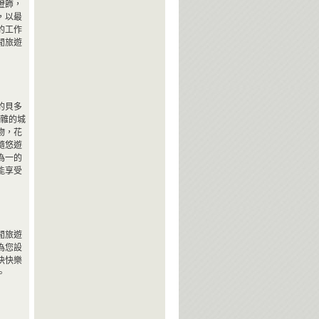
燈飾，
，以最
的工作
閒旅遊
的貝多
煩雜的城
物，花
隨悠遊
為一的
能享受
閒旅遊
為您設
快快樂
。