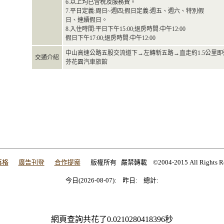
6.以上均已含稅及服務費。
7.平日定義:周日~週四;假日定義:週五、週六、特別假
日、連續假日。
8.入住時間:平日下午15:00;退房時間:中午12:00
假日下午17:00;退房時間:中午12:00
中山高速公路五股交流道下→左轉新五路→直走約1.5公里即
交通介紹
芬花園汽車旅館
落格
廣告刊登
合作提案
版權所有 嚴禁轉載 ©2004-2015 All Rights Res
今日(2026-08-07): 昨日: 總計:
今日(2026-08-07): 昨日: 總計:
今日(2026-08-07): 昨日: 總計:
網頁查詢共花了0.0210280418396秒