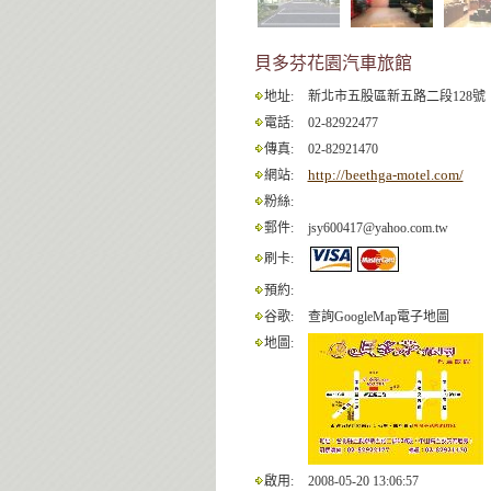
貝多芬花園汽車旅館
地址:
新北市五股區新五路二段128號
電話:
02-82922477
傳真:
02-82921470
http://beethga-motel.com/
網站:
粉絲:
郵件:
jsy600417@yahoo.com.tw
刷卡:
預約:
谷歌:
查詢GoogleMap電子地圖
地圖:
啟用:
2008-05-20 13:06:57