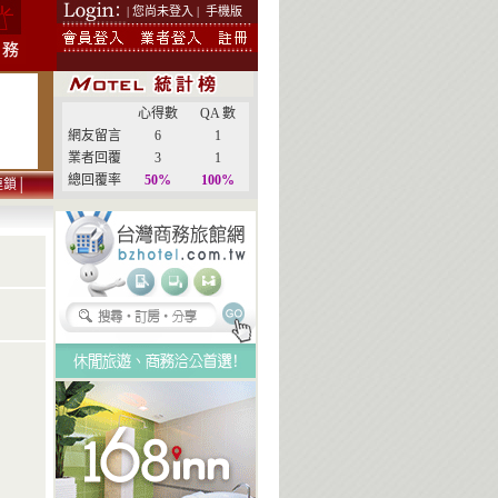
| 您尚未登入 |
手機版
心得數
QA 數
網友留言
6
1
業者回覆
3
1
總回覆率
50%
100%
連鎖
│