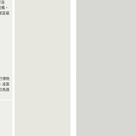
摩浴
設備，
都是最
行博物
、凌雲
亞馬遜