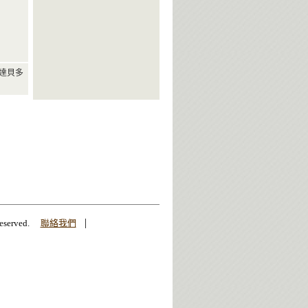
達貝多
|
erved.
聯絡我們