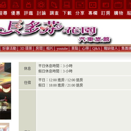
│
好康活動
│
3D 環景
│
房間
│
相片
│
youtube
│
景點
│
心得
│
Q&A
│
職缺徵人
│
集團
平日休息時間：3 小時
休息
假日休息時間：3 小時
平日：12:00 進房 / 12:00 退房
住宿
假日：18:00 進房 / 21:00 退房
間獨