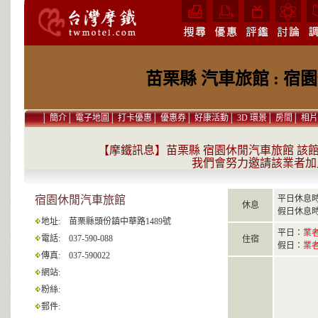
苗栗縣 汽車旅館 : 
│
簡介
│
電子地圖
│
打卡優惠
│
優惠券
│
好康活動
│
3D 環景
│
房間
│
相片
【摩鐵訊息】苗栗縣 宿園休閒汽車旅館 該
我們會努力邀請該業者加
宿園休閒汽車旅館
平日休息
休息
假日休息
地址:
苗栗縣頭份鎮中華路1489號
平日：
業
電話:
037-590-088
住宿
假日：
業
傳真:
037-590022
網站:
粉絲:
郵件: