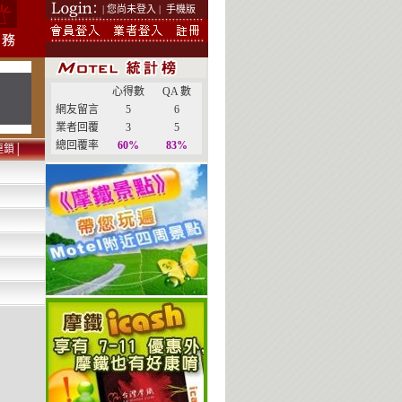
| 您尚未登入 |
手機版
心得數
QA 數
網友留言
5
6
業者回覆
3
5
總回覆率
60%
83%
連鎖
│