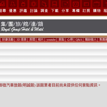
│
好康活動
│
3D 環景
│
房間
│
相片
│
youtube
│
景點
│
心得
│
Q&A
│
職缺徵人
│
集團
 御宿汽車旅館(明誠館) 該館業者目前尚未提供任何景點資訊。