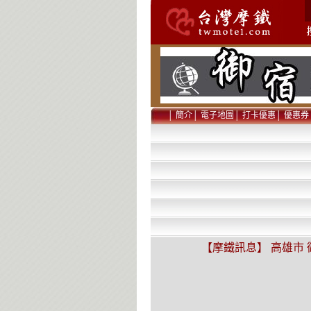
│
簡介
│
電子地圖
│
打卡優惠
│
優惠券
【摩鐵訊息】 高雄市