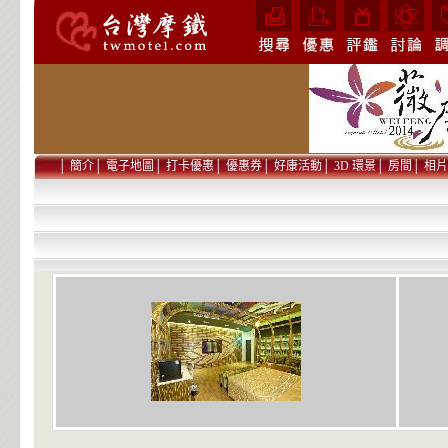
│
簡介
│
電子地圖
│
打卡優惠
│
優惠券
│
好康活動
│
3D 環景
│
房間
│
相片