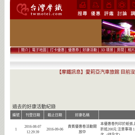
│
簡介
│
電子地圖
│
打卡優惠
│
優惠券
│
好康活動
│
3D 環景
│
房間
│
相片
【摩鐵訊息】愛莉亞汽車旅館 目前
過去的好康活動紀錄
編號
刊登日期
截止日期
好康名稱
本優惠卷列印於紙張上
2016-08-07
貴賓優惠卷活動開
1
2016-09-06
折抵200元 注意事項
12:29:39
放中
次...(詳全文)