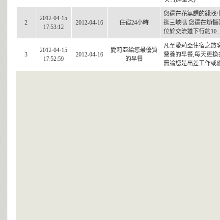
您還在花無謂的錢找
2012-04-15
2
2012-04-16
住宿24小時
逛三峽嗎 您還在煩惱
17:53:12
位於交流道下行約10..
凡至愛莉亞住宿之旅
2012-04-15
愛莉亞給您最優質
3
2012-04-16
營養的早餐,每天更換
17:52:59
的早餐
無論您是出差工作或旅遊,