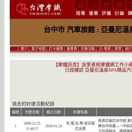
台中市 汽車旅館 : 亞曼尼
│
簡介
│
電子地圖
│
打卡優惠
│
優惠券
│
好康活動
│
3D 環景
│
房間
│
相片
【摩鐵訊息】該業者經摩鐵網工作小組在 2
已經確認 亞曼尼溫泉SPA精品汽
過去的好康活動紀錄
編號
刊登日期
截止日期
好康名稱
夜宿亞曼尼台中館 美
2009-12-25
吃.喝.玩.樂-從亞曼
1
2010-01-24
牌台中肉羹→一中街
11:48:57
尼出發
玉珍齋餅店→瑪露連嫩仙