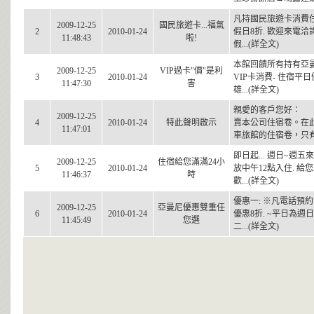
凡持國民旅遊卡消費住宿
2009-12-25
國民旅遊卡...福氣
2
2010-01-24
假日8折. 歡迎來電洽詢
11:48:43
啦!
假...(詳全文)
本館回饋所有持有亞曼尼
2009-12-25
VIP過卡"價"是利
3
2010-01-24
VIP卡消費- 住宿平日優
11:47:30
害
雄...(詳全文)
親愛的客戶您好： 
2009-12-25
4
2010-01-24
特此聲明啟示
賣本公司住宿卷。在
11:47:01
車旅館的住宿卷，只有和
即日起... 週日~週
2009-12-25
住宿給您滿滿24小
5
2010-01-24
放中午12點入住. 給
11:46:37
時
歡...(詳全文)
優惠一: ※凡電話預約
2009-12-25
亞曼尼優惠雙重任
6
2010-01-24
優惠8折. ~平日為週
11:45:49
您選
二...(詳全文)