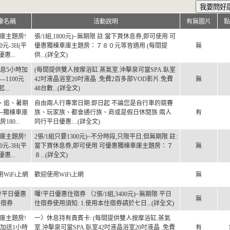
康名稱
活動說明
有無圖片
點
庫主題房!
張/1組,1800元)~無期限 註:當下買休息券,即可使用 可
0元-3H(平
優惠獨棟車庫主題房：７８０元等皆適用 (每間提
無
惠...
供...(詳全文)
休息5小時加
(每間提供雙人按摩浴缸.蒸氣室.沖擊泉可當SPA.臥室
---1100元
42吋液晶浴室20吋液晶 .免費2百多部VOD影片.免費
無
起...
48台數...(詳全文)
、追、暑期
自由兩人行專案日期:即日起 不論您是自行車的競賽
─獨棟車庫
族、玩家族、都會通行族、商或是假日休閒族 兩人
有
180...
同行平日優惠:...(詳全文)
庫主題房!
2張/1組只要1300元)~不分時段,只限平日,但無期限 註:
0元-3H(平
當下買休息券,即可使用 可優惠獨棟車庫主題房：７
無
惠...
８...(詳全文)
WiFi上網
歡迎使用WiFi上網
無
!平日優惠
囉!平日優惠住宿券 （2張/1組,3400元)~無期限 平日
無
住宿券
住宿券使用須知: 1.使用本住宿券請於七日...(詳全文)
庫主題房!
一〉休息持有貴賓卡: (每間提供雙人按摩浴缸.蒸氣
H加送1小時
室.沖擊泉可當SPA.臥室42吋液晶浴室20吋液晶 .免費
有