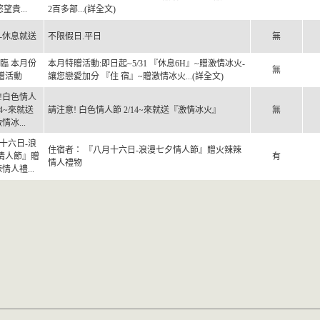
望貴...
2百多部...(詳全文)
2-休息就送
不限假日.平日
無
臨 本月份
本月特贈活動:即日起~5/31 『休息6H』~贈激情冰火-
無
贈活動
讓您戀愛加分 『住 宿』~贈激情冰火...(詳全文)
!白色情人
14~來就送
請注意! 白色情人節 2/14~來就送『激情冰火』
無
情冰...
十六日-浪
住宿者： 『八月十六日-浪漫七夕情人節』贈火辣辣
情人節』贈
有
情人禮物
情人禮...