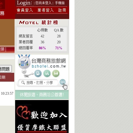
| 您尚未登入 |
手機版
心得數
QA 數
網友留言
42
28
業者回覆
36
20
總回覆率
86%
71%
連鎖
│
日期
 10:23:57