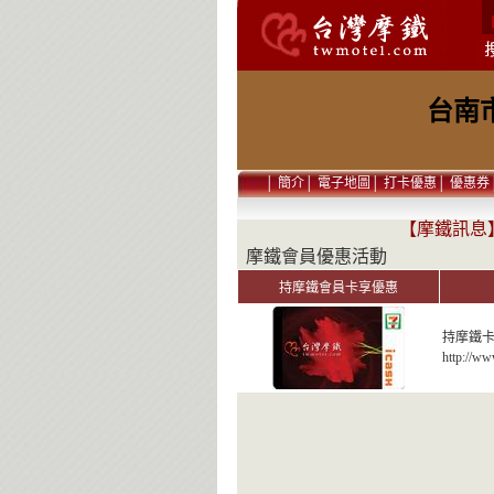
台南市
│
簡介
│
電子地圖
│
打卡優惠
│
優惠券
【摩鐵訊息
摩鐵會員優惠活動
持摩鐵會員卡享優惠
持摩鐵
http://ww