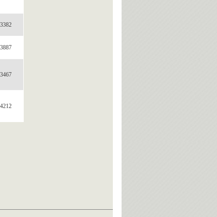
3382
3887
3467
4212