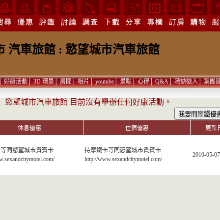
 汽車旅館 : 慾望城市汽車旅館
│
好康活動
│
3D 環景
│
房間
│
相片
│
youtube
│
景點
│
心得
│
Q&A
│
職缺徵人
│
集團
】慾望城市汽車旅館 目前沒有舉辦任何好康活動。
休息優惠
住宿優惠
更新
卡等同慾望城市貴賓卡
持摩鐵卡等同慾望城市貴賓卡
2010-05-07
w.sexandcitymotel.com/
http://www.sexandcitymotel.com/