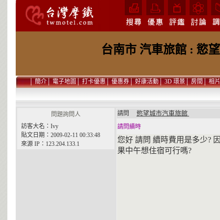
台南市 汽車旅館 : 
│
簡介
│
電子地圖
│
打卡優惠
│
優惠券
│
好康活動
│
3D 環景
│
房間
│
相
慾望城市汽車旅館
請問
問題詢問人
訪客大名：Ivy
請問續時
貼文日期：2009-02-11 00:33:48
您好 請問 續時費用是多少?
來源 IP：123.204.133.1
果中午想住宿可行嗎?