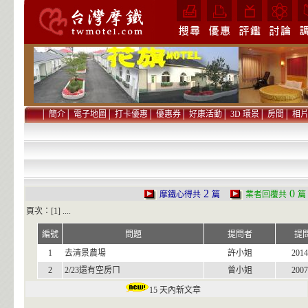
│
簡介
│
電子地圖
│
打卡優惠
│
優惠券
│
好康活動
│
3D 環景
│
房間
│
相
2
0
摩鐵心得共
篇
業者回覆共
頁次：[1] ....
編號
問題
提問者
提
1
去清景農場
許小姐
2014
2
2/23還有空房ㄇ
曾小姐
2007
15 天內新文章