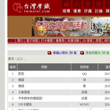
│
簡介
│
電子地圖
│
打卡優惠
│
優惠券
│
好康活動
│
3D 環景
│
房間
│
相
38
38
摩鐵心得共
篇
業者回覆共
頁次：[1]
2
....
編號
問題
提問者
提
1
房型
QQ
201
2
價錢
洪
201
3
價錢
紊
201
4
土象星座
訪客
201
5
今年跨年的價錢是?
訪客
201
6
VIP卡遺失
WUWU
201