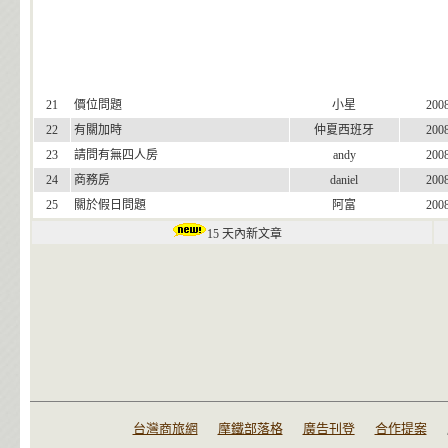
21
價位問題
小星
200
22
有關加時
仲夏西班牙
200
23
請問有無四人房
andy
200
24
商務房
daniel
200
25
關於假日問題
阿富
200
15 天內新文章
台灣商旅網
摩鐵部落格
廣告刊登
合作提案