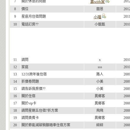
7
關於休息的問題
201
嘉with家
8
價位
囍恩
201
9
星座月住宿問題
201
小喵
10
電話訂房??
小甄甄
201
11
請問
x
201
12
家庭
sss
201
13
12/31跨年後住宿
路人
200
14
折價卷問題
小美
200
15
請告訴我房價??
小美
200
16
關於住宿
異鄉客
200
17
關於vip卡
異鄉客
200
18
請問星期五住宿7折方案
飛飛
200
19
請問貴賓卡
異鄉客
200
20
關於節能減碳騎腳踏車住宿方案
綜綜
200