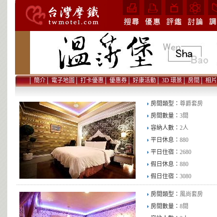
│
簡介
│
電子地圖
│
打卡優惠
│
優惠券
│
好康活動
│
3D 環景
│
房間
│
相片
房間類型：
尊爵套房
房間數量：
3間
容納人數：
2人
平日休息：
880
平日住宿：
2680
假日休息：
880
假日住宿：
3080
房間類型：
風尚套房
房間數量：
8間