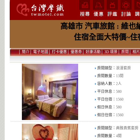
高雄市 汽車旅館 : 維
住宿全面大特價~住宿
│
簡介
│
電子地圖
│
打卡優惠
│
優惠券
│
好康活動
│
3D 環景
│
房間
│
相片
房間類型：
浪漫套房
房間數量：
13間
容納人數：
2人
平日休息：
580
平日住宿：
1560
假日休息：
580
假日住宿：
1560
房間類型：
典雅貴賓套房
房間數量：
4間