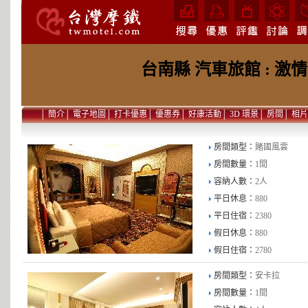
台南縣 汽車旅館 : 
│
簡介
│
電子地圖
│
打卡優惠
│
優惠券
│
好康活動
│
3D 環景
│
房間
│
相片
房間類型：
賭國風雲
房間數量：
1間
容納人數：
2人
平日休息：
880
平日住宿：
2380
假日休息：
880
假日住宿：
2780
房間類型：
安卡拉
房間數量：
1間