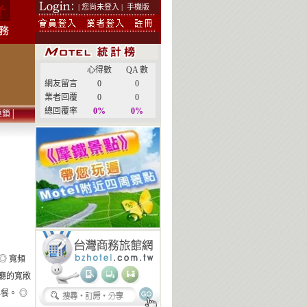
| 您尚未登入 |
手機版
心得數
QA 數
網友留言
0
0
業者回覆
0
0
總回覆率
0%
0%
連鎖
│
◎ 寬頻
客廳的寬敞
餐。 ◎