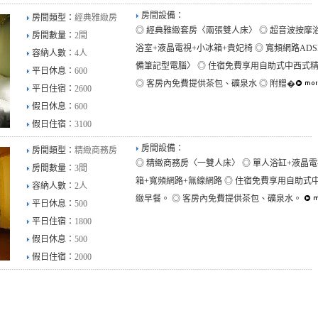
房間設備：
房間類型：
經典雅緻房
◎ 經典雅緻套房〈兩張雙人床〉 ◎ 超音波按摩
房間數量：
2間
浴室+液晶電視+小冰箱+貴妃椅 ◎ 寬頻網路AD
容納人數：
4人
備筆記型電腦〉 ◎ 住宿免費享用自助式中西式
平日休息：
600
◎ 客房內免費提供茶包、礦泉水 ◎ 附贈�
平日住宿：
2600
假日休息：
600
假日住宿：
3100
房間設備：
房間類型：
精緻商務房
◎ 精緻商務房〈一雙人床〉 ◎ 單人浴缸+液晶電
房間數量：
3間
箱+寬頻網路+無線網路 ◎ 住宿免費享用自助式
容納人數：
2人
緻早餐。 ◎ 客房內免費提供茶包、礦泉水。
平日休息：
500
平日住宿：
1800
假日休息：
500
假日住宿：
2000