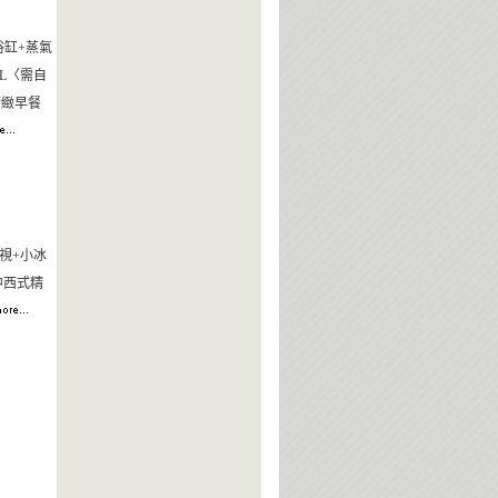
浴缸+蒸氣
SL〈需自
精緻早餐
視+小冰
中西式精