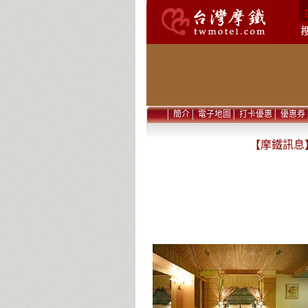
│
簡介
│
電子地圖
│
打卡優惠
│
優惠券
【摩鐵訊息】