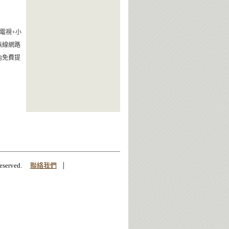
電視+小
無線網路
內免費提
|
erved.
聯絡我們