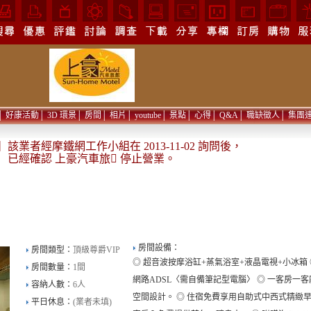
│
好康活動
│
3D 環景
│
房間
│
相片
│
youtube
│
景點
│
心得
│
Q&A
│
職缺徵人
│
集團
該業者經摩鐵網工作小組在 2013-11-02 詢問後，
已經確認 上豪汽車旅 停止營業。
房間設備：
房間類型：
頂級尊爵VIP
◎ 超音波按摩浴缸+蒸氣浴室+液晶電視+小冰箱 
房間數量：
1間
網路ADSL〈需自備筆記型電腦〉 ◎ 一客房一
容納人數：
6人
空間設計。 ◎ 住宿免費享用自助式中西式精緻早
平日休息：
(業者未填)