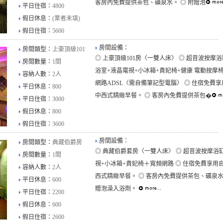
客房內免費提供茶包、礦泉水。 ◎ 附贈泡
平日住宿：
4800
假日休息：
(業者未填)
假日住宿：
5600
房間設備：
房間類型：
上豪頂級101
◎ 上豪頂級101房〈一雙人床〉 ◎ 超音波按摩浴
房間數量：
1間
浴室+液晶電視+小冰箱+貴妃椅+健康 電動按摩椅
容納人數：
2人
網路ADSL〈需自備筆記型電腦〉 ◎ 住宿免費
平日休息：
800
中西式精緻早餐。 ◎ 客房內免費提供茶包�
平日住宿：
3000
假日休息：
800
假日住宿：
3600
房間設備：
房間類型：
典藏伯爵房
◎ 典藏伯爵套房〈一雙人床〉 ◎ 超音波按摩浴
房間數量：
1間
視+小冰箱+貴妃椅＋寬頻網路 ◎ 住宿免費享用
容納人數：
2人
西式精緻早餐。 ◎ 客房內免費提供茶包、礦泉水
平日休息：
600
贈泡澡入浴劑。
平日住宿：
2200
假日休息：
600
假日住宿：
2600