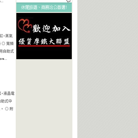
缸+蒸氣
 ◎ 寬頻
享用自助式
缸+液晶電
自助式中
。 ◎ 附