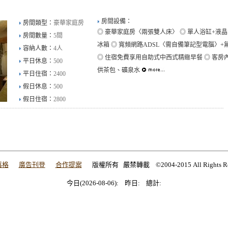
房間設備：
房間類型：
豪華家庭房
◎ 豪華家庭房〈兩張雙人床〉 ◎ 單人浴缸+液晶
房間數量：
5間
冰箱 ◎ 寬頻網路ADSL〈需自備筆記型電腦〉+
容納人數：
4人
◎ 住宿免費享用自助式中西式精緻早餐 ◎ 客房
平日休息：
500
供茶包、礦泉水
平日住宿：
2400
假日休息：
500
假日住宿：
2800
落格
廣告刊登
合作提案
版權所有 嚴禁轉載 ©2004-2015 All Rights Res
今日(2026-08-06): 昨日: 總計:
今日(2026-08-06): 昨日: 總計:
今日(2026-08-06): 昨日: 總計:
今日(2026-08-06): 昨日: 總計: