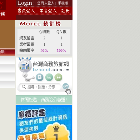
| 您尚未登入 |
手機版
心得數
QA 數
網友留言
2
1
業者回覆
1
1
總回覆率
50%
100%
連鎖
│