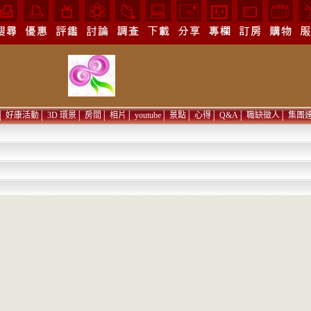
│
好康活動
│
3D 環景
│
房間
│
相片
│
youtube
│
景點
│
心得
│
Q&A
│
職缺徵人
│
集團