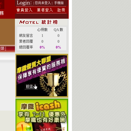
| 您尚未登入 |
手機版
心得數
QA 數
網友留言
1
0
業者回覆
0
0
總回覆率
0%
0%
連鎖
│