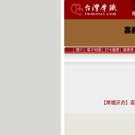
嘉
│
簡介
│
電子地圖
│
打卡優惠
│
優惠券
【摩鐵訊息】嘉