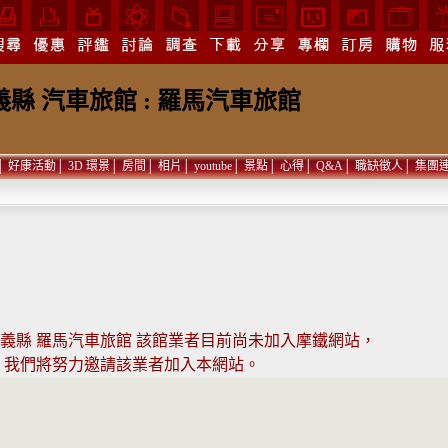
義縣 汽車旅館 : 羅馬汽車旅館
│
好康活動
│
3D 環景
│
房間
│
相片
│
youtube
│
景點
│
心得
│
Q&A
│
職缺徵人
│
集團
義縣 羅馬汽車旅館 該館業者目前尚未加入摩鐵網站，
我們將努力邀請該業者加入本網站。