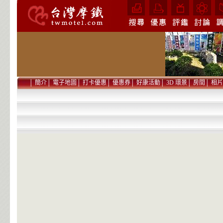
│
簡介
│
電子地圖
│
打卡優惠
│
優惠券
│
好康活動
│
3D 環景
│
房間
│
相片