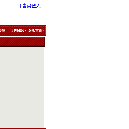
| 會員登入 |
‧
‧
‧
短訊
我的日記
版版首頁