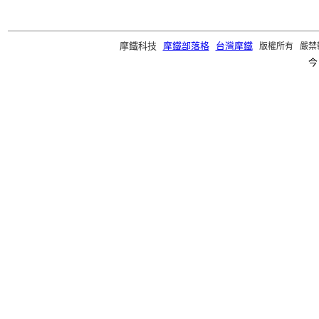
摩鐵科技
摩鐵部落格
台灣摩鐵
版權所有 嚴禁轉載 ©2
今