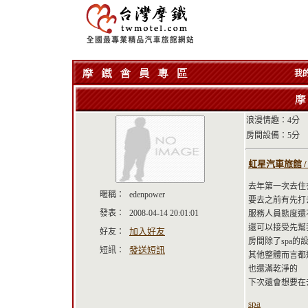
我
浪漫情趣：4分
房間設備：5分
虹星汽車旅館 / R
去年第一次去住
暱稱：
edenpower
要去之前有先打
發表：
2008-04-14 20:01:01
服務人員態度還
還可以接受先幫
加入好友
好友：
房間除了spa的
發送短訊
短訊：
其他整體而言都
也還滿乾淨的
下次還會想要在
spa