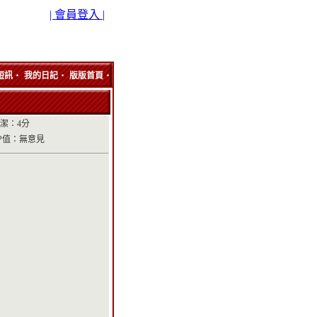
| 會員登入 |
‧
‧
‧
短訊
我的日記
版版首頁
潔：4分
P值：無意見