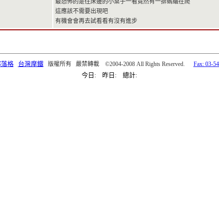
最恐怖的是往床邊的小桌子一看竟然有一排螞蟻在爬
這應該不需要出現吧
有機會會再去試看看有沒有進步
部落格
台灣摩鐵
版權所有 嚴禁轉載 ©2004-2008 All Rights Reserved.
Fax: 03-5
今日: 昨日: 總計: