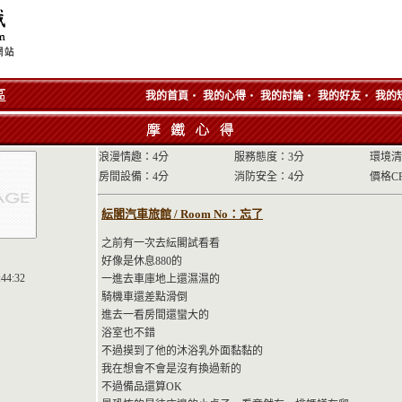
‧
‧
‧
‧
我的首頁
我的心得
我的討論
我的好友
我的
浪漫情趣：4分
服務態度：3分
環境清
房間設備：4分
消防安全：4分
價格C
紜閣汽車旅館 / Room No：忘了
之前有一次去紜閣試看看
好像是休息880的
:44:32
一進去車庫地上還濕濕的
騎機車還差點滑倒
進去一看房間還蠻大的
浴室也不錯
不過摸到了他的沐浴乳外面黏黏的
我在想會不會是沒有換過新的
不過備品還算OK