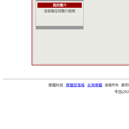
我的簡介
目前無任何簡介說明
摩鐵科技
摩鐵部落格
台灣摩鐵
版權所有 嚴禁轉載 ©2
今日(202