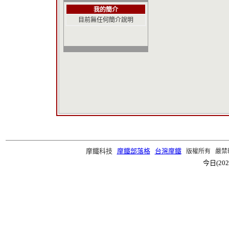
我的簡介
目前無任何簡介說明
摩鐵科技
摩鐵部落格
台灣摩鐵
版權所有 嚴禁轉載 ©2
今日(202