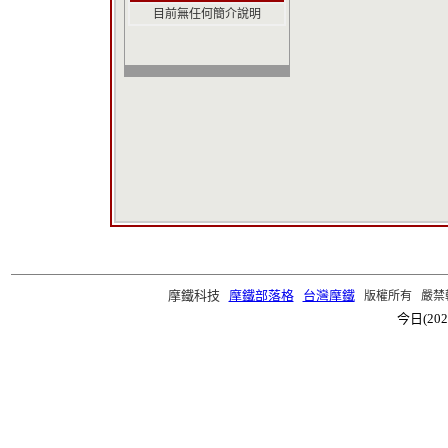
目前無任何簡介說明
摩鐵科技
摩鐵部落格
台灣摩鐵
版權所有 嚴禁轉載 ©2
今日(202